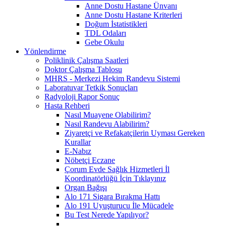
Anne Dostu Hastane Ünvanı
Anne Dostu Hastane Kriterleri
Doğum İstatistikleri
TDL Odaları
Gebe Okulu
Yönlendirme
Poliklinik Çalışma Saatleri
Doktor Çalışma Tablosu
MHRS - Merkezi Hekim Randevu Sistemi
Laboratuvar Tetkik Sonuçları
Radyoloji Rapor Sonuç
Hasta Rehberi
Nasıl Muayene Olabilirim?
Nasıl Randevu Alabilirim?
Ziyaretçi ve Refakatçilerin Uyması Gereken
Kurallar
E-Nabız
Nöbetçi Eczane
Çorum Evde Sağlık Hizmetleri İl
Koordinatörlüğü İçin Tıklayınız
Organ Bağışı
Alo 171 Sigara Bırakma Hattı
Alo 191 Uyuşturucu İle Mücadele
Bu Test Nerede Yapılıyor?