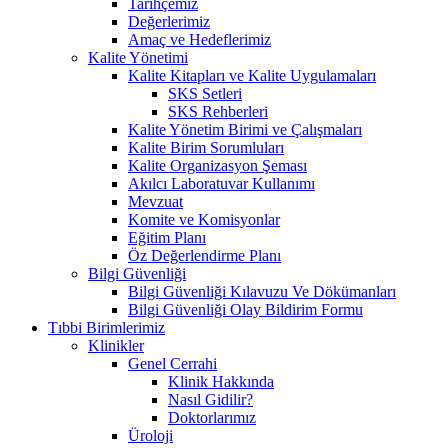
Tarihçemiz
Değerlerimiz
Amaç ve Hedeflerimiz
Kalite Yönetimi
Kalite Kitapları ve Kalite Uygulamaları
SKS Setleri
SKS Rehberleri
Kalite Yönetim Birimi ve Çalışmaları
Kalite Birim Sorumluları
Kalite Organizasyon Şeması
Akılcı Laboratuvar Kullanımı
Mevzuat
Komite ve Komisyonlar
Eğitim Planı
Öz Değerlendirme Planı
Bilgi Güvenliği
Bilgi Güvenliği Kılavuzu Ve Dökümanları
Bilgi Güvenliği Olay Bildirim Formu
Tıbbi Birimlerimiz
Klinikler
Genel Cerrahi
Klinik Hakkında
Nasıl Gidilir?
Doktorlarımız
Üroloji