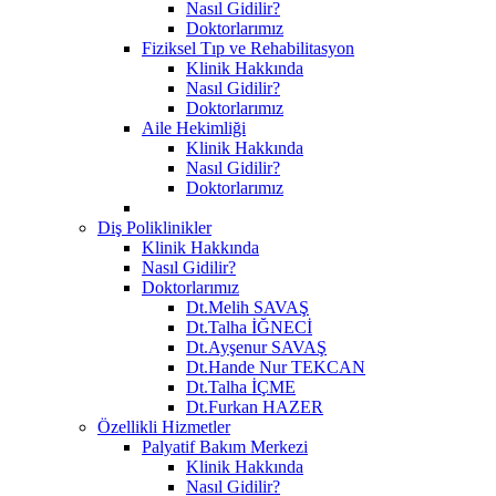
Nasıl Gidilir?
Doktorlarımız
Fiziksel Tıp ve Rehabilitasyon
Klinik Hakkında
Nasıl Gidilir?
Doktorlarımız
Aile Hekimliği
Klinik Hakkında
Nasıl Gidilir?
Doktorlarımız
Diş Poliklinikler
Klinik Hakkında
Nasıl Gidilir?
Doktorlarımız
Dt.Melih SAVAŞ
Dt.Talha İĞNECİ
Dt.Ayşenur SAVAŞ
Dt.Hande Nur TEKCAN
Dt.Talha İÇME
Dt.Furkan HAZER
Özellikli Hizmetler
Palyatif Bakım Merkezi
Klinik Hakkında
Nasıl Gidilir?