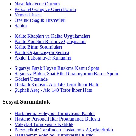
Nasıl Muayene Olurum
Personel Görüş ve Öneri Formu
Yemek Listesi
Özellikli Sağlık Hizmetleri
Sabim
Kalite Kitapları ve Kalite Uygulamaları
Kalite Yönetim Birimi ve Çalışmaları
Kalite Birim Sorumluları
Kalite Organizasyon Şeması
Akılcı Laboratuvar Kullanımı
Sigarayı Bırak Hayatı Bırakma Kamu Spotu
Sigarasız Birkaç Saat Bile Duramıyorum Kamu Spotu
Gözleri Üzerinde
Dikkatli Komşu - Alo 140 Terör İhbar Hattı
Şüpheli Araç - Alo 140 Terör İhbar Hattı
Sosyal Sorumluluk
Hastanemiz Voleybol Turnuvasına Katıldı
Hastane Personeli İftar Programında Buluştu
Voleybol Turnuvasına Katıldık
Personelimiz Tarafından Hastanemiz Ağaçlandırıldı.
Hastanemiz Voleybol Turnuvasına Katıldı