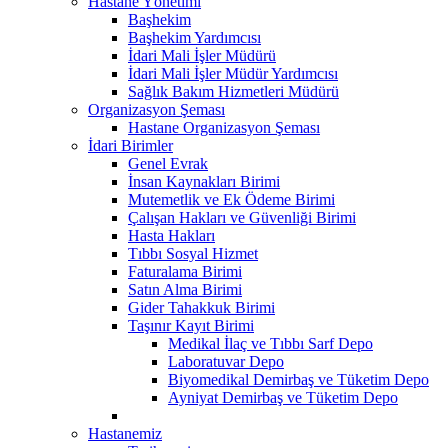
Hastane Yönetimi
Başhekim
Başhekim Yardımcısı
İdari Mali İşler Müdürü
İdari Mali İşler Müdür Yardımcısı
Sağlık Bakım Hizmetleri Müdürü
Organizasyon Şeması
Hastane Organizasyon Şeması
İdari Birimler
Genel Evrak
İnsan Kaynakları Birimi
Mutemetlik ve Ek Ödeme Birimi
Çalışan Hakları ve Güvenliği Birimi
Hasta Hakları
Tıbbı Sosyal Hizmet
Faturalama Birimi
Satın Alma Birimi
Gider Tahakkuk Birimi
Taşınır Kayıt Birimi
Medikal İlaç ve Tıbbı Sarf Depo
Laboratuvar Depo
Biyomedikal Demirbaş ve Tüketim Depo
Ayniyat Demirbaş ve Tüketim Depo
Hastanemiz