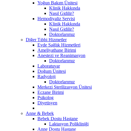
Yoğun Bakım Ünitesi
Klinik Hakkında
Nasıl Gidilir?
Hemodiyaliz Servisi
Klinik Hakkında
Nasıl Gidilir?
Doktorlarımız
Diğer Tıbbi Hizmetler
Evde Sağlık Hizmetleri
Ameliyathane Birimi
Anestezi ve Reanimasyon
Doktorlarımız
Laboratuvar
Doğum Ünitesi
Radyoloji
Doktorlarımız
Merkezi Sterilizasyon Ünitesi
Eczane Birimi
Psikolog
Diyetisyen
Anne & Bebek
Bebek Dostu Hastane
Laktasyon Polikliniği
Anne Dostu Hastane