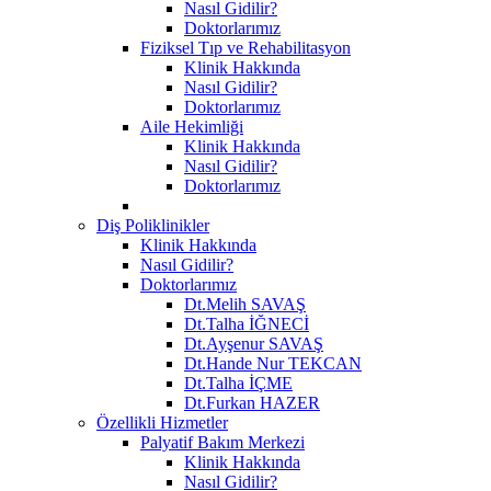
Nasıl Gidilir?
Doktorlarımız
Fiziksel Tıp ve Rehabilitasyon
Klinik Hakkında
Nasıl Gidilir?
Doktorlarımız
Aile Hekimliği
Klinik Hakkında
Nasıl Gidilir?
Doktorlarımız
Diş Poliklinikler
Klinik Hakkında
Nasıl Gidilir?
Doktorlarımız
Dt.Melih SAVAŞ
Dt.Talha İĞNECİ
Dt.Ayşenur SAVAŞ
Dt.Hande Nur TEKCAN
Dt.Talha İÇME
Dt.Furkan HAZER
Özellikli Hizmetler
Palyatif Bakım Merkezi
Klinik Hakkında
Nasıl Gidilir?