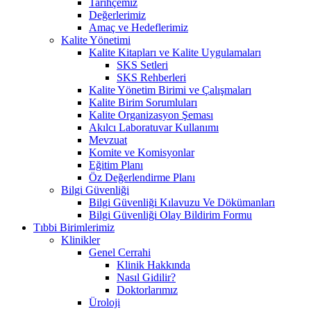
Tarihçemiz
Değerlerimiz
Amaç ve Hedeflerimiz
Kalite Yönetimi
Kalite Kitapları ve Kalite Uygulamaları
SKS Setleri
SKS Rehberleri
Kalite Yönetim Birimi ve Çalışmaları
Kalite Birim Sorumluları
Kalite Organizasyon Şeması
Akılcı Laboratuvar Kullanımı
Mevzuat
Komite ve Komisyonlar
Eğitim Planı
Öz Değerlendirme Planı
Bilgi Güvenliği
Bilgi Güvenliği Kılavuzu Ve Dökümanları
Bilgi Güvenliği Olay Bildirim Formu
Tıbbi Birimlerimiz
Klinikler
Genel Cerrahi
Klinik Hakkında
Nasıl Gidilir?
Doktorlarımız
Üroloji