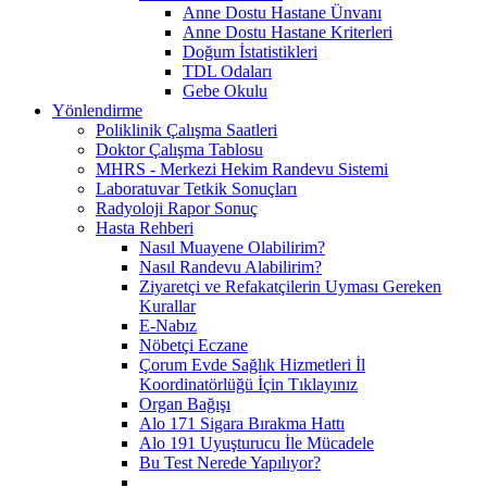
Anne Dostu Hastane Ünvanı
Anne Dostu Hastane Kriterleri
Doğum İstatistikleri
TDL Odaları
Gebe Okulu
Yönlendirme
Poliklinik Çalışma Saatleri
Doktor Çalışma Tablosu
MHRS - Merkezi Hekim Randevu Sistemi
Laboratuvar Tetkik Sonuçları
Radyoloji Rapor Sonuç
Hasta Rehberi
Nasıl Muayene Olabilirim?
Nasıl Randevu Alabilirim?
Ziyaretçi ve Refakatçilerin Uyması Gereken
Kurallar
E-Nabız
Nöbetçi Eczane
Çorum Evde Sağlık Hizmetleri İl
Koordinatörlüğü İçin Tıklayınız
Organ Bağışı
Alo 171 Sigara Bırakma Hattı
Alo 191 Uyuşturucu İle Mücadele
Bu Test Nerede Yapılıyor?