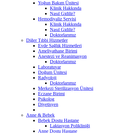
Yoğun Bakım Ünitesi
Klinik Hakkında
Nasıl Gidilir?
Hemodiyaliz Servisi
Klinik Hakkında
Nasıl Gidilir?
Doktorlarımız
Diğer Tıbbi Hizmetler
Evde Sağlık Hizmetleri
Ameliyathane Birimi
Anestezi ve Reanimasyon
Doktorlarımız
Laboratuvar
Doğum Ünitesi
Radyoloji
Doktorlarımız
Merkezi Sterilizasyon Ünitesi
Eczane Birimi
Psikolog
Diyetisyen
Anne & Bebek
Bebek Dostu Hastane
Laktasyon Polikliniği
Anne Dostu Hastane