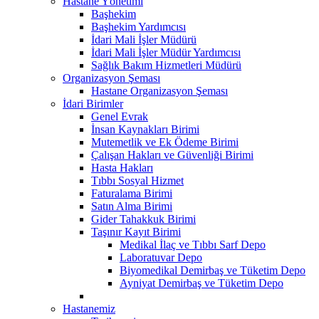
Hastane Yönetimi
Başhekim
Başhekim Yardımcısı
İdari Mali İşler Müdürü
İdari Mali İşler Müdür Yardımcısı
Sağlık Bakım Hizmetleri Müdürü
Organizasyon Şeması
Hastane Organizasyon Şeması
İdari Birimler
Genel Evrak
İnsan Kaynakları Birimi
Mutemetlik ve Ek Ödeme Birimi
Çalışan Hakları ve Güvenliği Birimi
Hasta Hakları
Tıbbı Sosyal Hizmet
Faturalama Birimi
Satın Alma Birimi
Gider Tahakkuk Birimi
Taşınır Kayıt Birimi
Medikal İlaç ve Tıbbı Sarf Depo
Laboratuvar Depo
Biyomedikal Demirbaş ve Tüketim Depo
Ayniyat Demirbaş ve Tüketim Depo
Hastanemiz