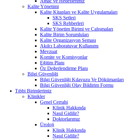
Amaç ve Hedeflerimiz
Kalite Yönetimi
Kalite Kitapları ve Kalite Uygulamaları
SKS Setleri
SKS Rehberleri
Kalite Yönetim Birimi ve Çalışmaları
Kalite Birim Sorumluları
Kalite Organizasyon Şeması
Akılcı Laboratuvar Kullanımı
Mevzuat
Komite ve Komisyonlar
Eğitim Planı
Öz Değerlendirme Planı
Bilgi Güvenliği
Bilgi Güvenliği Kılavuzu Ve Dökümanları
Bilgi Güvenliği Olay Bildirim Formu
Tıbbi Birimlerimiz
Klinikler
Genel Cerrahi
Klinik Hakkında
Nasıl Gidilir?
Doktorlarımız
Üroloji
Klinik Hakkında
Nasıl Gidilir?