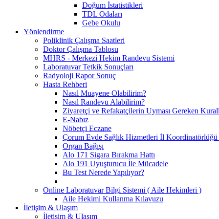
Doğum İstatistikleri
TDL Odaları
Gebe Okulu
Yönlendirme
Poliklinik Çalışma Saatleri
Doktor Çalışma Tablosu
MHRS - Merkezi Hekim Randevu Sistemi
Laboratuvar Tetkik Sonuçları
Radyoloji Rapor Sonuç
Hasta Rehberi
Nasıl Muayene Olabilirim?
Nasıl Randevu Alabilirim?
Ziyaretçi ve Refakatçilerin Uyması Gereken Kural
E-Nabız
Nöbetçi Eczane
Çorum Evde Sağlık Hizmetleri İl Koordinatörlüğü 
Organ Bağışı
Alo 171 Sigara Bırakma Hattı
Alo 191 Uyuşturucu İle Mücadele
Bu Test Nerede Yapılıyor?
Online Laboratuvar Bilgi Sistemi ( Aile Hekimleri )
Aile Hekimi Kullanma Kılavuzu
İletişim & Ulaşım
İletişim & Ulaşım