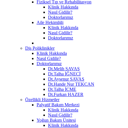
Fiziksel Tıp ve Rehabilitasyon
Klinik Hakkında
Nasıl Gidilir?
Doktorlarımız
Aile Hekimliği
Klinik Hakkında
Nasıl Gidilir?
Doktorlarımız
Diş Poliklinikler
Klinik Hakkında
Nasıl Gidilir?
Doktorlarımız
Dt.Melih SAVAŞ
Dt.Talha İĞNECİ
Dt.Ayşenur SAVAŞ
Dt.Hande Nur TEKCAN
Dt.Talha İÇME
Dt.Furkan HAZER
Özellikli Hizmetler
Palyatif Bakım Merkezi
Klinik Hakkında
Nasıl Gidilir?
Yoğun Bakım Ünitesi
Klinik Hakkında