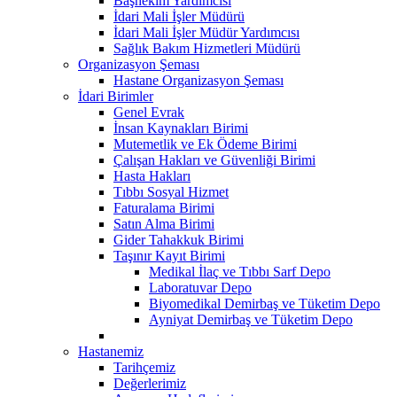
Başhekim Yardımcısı
İdari Mali İşler Müdürü
İdari Mali İşler Müdür Yardımcısı
Sağlık Bakım Hizmetleri Müdürü
Organizasyon Şeması
Hastane Organizasyon Şeması
İdari Birimler
Genel Evrak
İnsan Kaynakları Birimi
Mutemetlik ve Ek Ödeme Birimi
Çalışan Hakları ve Güvenliği Birimi
Hasta Hakları
Tıbbı Sosyal Hizmet
Faturalama Birimi
Satın Alma Birimi
Gider Tahakkuk Birimi
Taşınır Kayıt Birimi
Medikal İlaç ve Tıbbı Sarf Depo
Laboratuvar Depo
Biyomedikal Demirbaş ve Tüketim Depo
Ayniyat Demirbaş ve Tüketim Depo
Hastanemiz
Tarihçemiz
Değerlerimiz