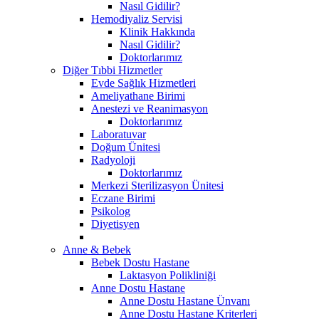
Nasıl Gidilir?
Hemodiyaliz Servisi
Klinik Hakkında
Nasıl Gidilir?
Doktorlarımız
Diğer Tıbbi Hizmetler
Evde Sağlık Hizmetleri
Ameliyathane Birimi
Anestezi ve Reanimasyon
Doktorlarımız
Laboratuvar
Doğum Ünitesi
Radyoloji
Doktorlarımız
Merkezi Sterilizasyon Ünitesi
Eczane Birimi
Psikolog
Diyetisyen
Anne & Bebek
Bebek Dostu Hastane
Laktasyon Polikliniği
Anne Dostu Hastane
Anne Dostu Hastane Ünvanı
Anne Dostu Hastane Kriterleri