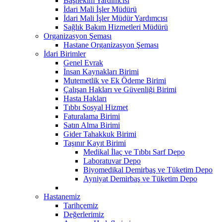
Başhekim Yardımcısı
İdari Mali İşler Müdürü
İdari Mali İşler Müdür Yardımcısı
Sağlık Bakım Hizmetleri Müdürü
Organizasyon Şeması
Hastane Organizasyon Şeması
İdari Birimler
Genel Evrak
İnsan Kaynakları Birimi
Mutemetlik ve Ek Ödeme Birimi
Çalışan Hakları ve Güvenliği Birimi
Hasta Hakları
Tıbbı Sosyal Hizmet
Faturalama Birimi
Satın Alma Birimi
Gider Tahakkuk Birimi
Taşınır Kayıt Birimi
Medikal İlaç ve Tıbbı Sarf Depo
Laboratuvar Depo
Biyomedikal Demirbaş ve Tüketim Depo
Ayniyat Demirbaş ve Tüketim Depo
Hastanemiz
Tarihçemiz
Değerlerimiz