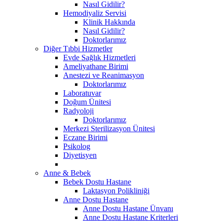
Nasıl Gidilir?
Hemodiyaliz Servisi
Klinik Hakkında
Nasıl Gidilir?
Doktorlarımız
Diğer Tıbbi Hizmetler
Evde Sağlık Hizmetleri
Ameliyathane Birimi
Anestezi ve Reanimasyon
Doktorlarımız
Laboratuvar
Doğum Ünitesi
Radyoloji
Doktorlarımız
Merkezi Sterilizasyon Ünitesi
Eczane Birimi
Psikolog
Diyetisyen
Anne & Bebek
Bebek Dostu Hastane
Laktasyon Polikliniği
Anne Dostu Hastane
Anne Dostu Hastane Ünvanı
Anne Dostu Hastane Kriterleri