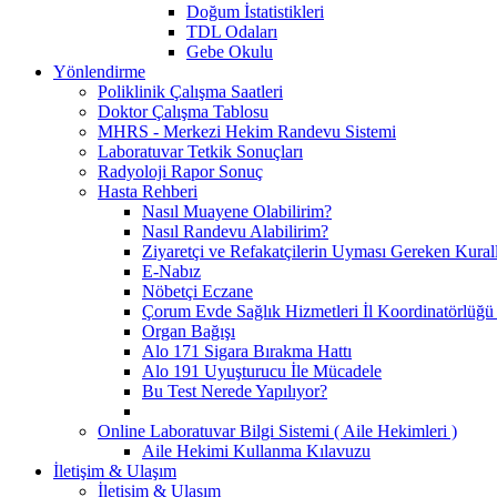
Doğum İstatistikleri
TDL Odaları
Gebe Okulu
Yönlendirme
Poliklinik Çalışma Saatleri
Doktor Çalışma Tablosu
MHRS - Merkezi Hekim Randevu Sistemi
Laboratuvar Tetkik Sonuçları
Radyoloji Rapor Sonuç
Hasta Rehberi
Nasıl Muayene Olabilirim?
Nasıl Randevu Alabilirim?
Ziyaretçi ve Refakatçilerin Uyması Gereken Kural
E-Nabız
Nöbetçi Eczane
Çorum Evde Sağlık Hizmetleri İl Koordinatörlüğü 
Organ Bağışı
Alo 171 Sigara Bırakma Hattı
Alo 191 Uyuşturucu İle Mücadele
Bu Test Nerede Yapılıyor?
Online Laboratuvar Bilgi Sistemi ( Aile Hekimleri )
Aile Hekimi Kullanma Kılavuzu
İletişim & Ulaşım
İletişim & Ulaşım