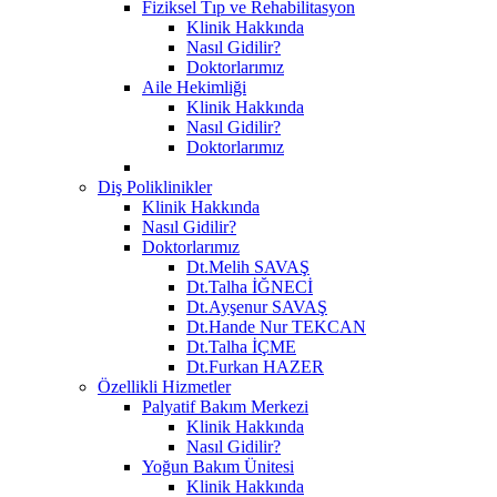
Fiziksel Tıp ve Rehabilitasyon
Klinik Hakkında
Nasıl Gidilir?
Doktorlarımız
Aile Hekimliği
Klinik Hakkında
Nasıl Gidilir?
Doktorlarımız
Diş Poliklinikler
Klinik Hakkında
Nasıl Gidilir?
Doktorlarımız
Dt.Melih SAVAŞ
Dt.Talha İĞNECİ
Dt.Ayşenur SAVAŞ
Dt.Hande Nur TEKCAN
Dt.Talha İÇME
Dt.Furkan HAZER
Özellikli Hizmetler
Palyatif Bakım Merkezi
Klinik Hakkında
Nasıl Gidilir?
Yoğun Bakım Ünitesi
Klinik Hakkında