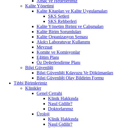
Amaç ve Hedeflerimiz
Kalite Yönetimi
Kalite Kitapları ve Kalite Uygulamaları
SKS Setleri
SKS Rehberleri
Kalite Yönetim Birimi ve Çalışmaları
Kalite Birim Sorumluları
Kalite Organizasyon Şeması
Akılcı Laboratuvar Kullanımı
Mevzuat
Komite ve Komisyonlar
Eğitim Planı
Öz Değerlendirme Planı
Bilgi Güvenliği
Bilgi Güvenliği Kılavuzu Ve Dökümanları
Bilgi Güvenliği Olay Bildirim Formu
Tıbbi Birimlerimiz
Klinikler
Genel Cerrahi
Klinik Hakkında
Nasıl Gidilir?
Doktorlarımız
Üroloji
Klinik Hakkında
Nasıl Gidilir?