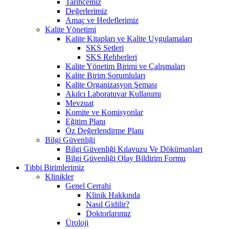
Tarihçemiz
Değerlerimiz
Amaç ve Hedeflerimiz
Kalite Yönetimi
Kalite Kitapları ve Kalite Uygulamaları
SKS Setleri
SKS Rehberleri
Kalite Yönetim Birimi ve Çalışmaları
Kalite Birim Sorumluları
Kalite Organizasyon Şeması
Akılcı Laboratuvar Kullanımı
Mevzuat
Komite ve Komisyonlar
Eğitim Planı
Öz Değerlendirme Planı
Bilgi Güvenliği
Bilgi Güvenliği Kılavuzu Ve Dökümanları
Bilgi Güvenliği Olay Bildirim Formu
Tıbbi Birimlerimiz
Klinikler
Genel Cerrahi
Klinik Hakkında
Nasıl Gidilir?
Doktorlarımız
Üroloji