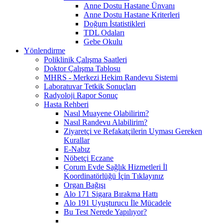
Anne Dostu Hastane Ünvanı
Anne Dostu Hastane Kriterleri
Doğum İstatistikleri
TDL Odaları
Gebe Okulu
Yönlendirme
Poliklinik Çalışma Saatleri
Doktor Çalışma Tablosu
MHRS - Merkezi Hekim Randevu Sistemi
Laboratuvar Tetkik Sonuçları
Radyoloji Rapor Sonuç
Hasta Rehberi
Nasıl Muayene Olabilirim?
Nasıl Randevu Alabilirim?
Ziyaretçi ve Refakatçilerin Uyması Gereken
Kurallar
E-Nabız
Nöbetçi Eczane
Çorum Evde Sağlık Hizmetleri İl
Koordinatörlüğü İçin Tıklayınız
Organ Bağışı
Alo 171 Sigara Bırakma Hattı
Alo 191 Uyuşturucu İle Mücadele
Bu Test Nerede Yapılıyor?