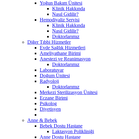
Yoğun Bakım Ünitesi
Klinik Hakkında
Nasıl Gidilir?
Hemodiyaliz Servisi
Klinik Hakkında
Nasıl Gidilir?
Doktorlarımız
Diğer Tıbbi Hizmetler
Evde Sağlık Hizmetleri
Ameliyathane Birimi
Anestezi ve Reanimasyon
Doktorlarımız
Laboratuvar
Doğum Ünitesi
Radyoloji
Doktorlarımız
Merkezi Sterilizasyon Ünitesi
Eczane Birimi
Psikolog
Diyetisyen
Anne & Bebek
Bebek Dostu Hastane
Laktasyon Polikliniği
Anne Dostu Hastane