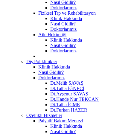
Nasıl Gidilir?
Doktorlarımız
Fiziksel Tıp ve Rehabilitasyon
Klinik Hakkında
Nasıl Gidilir?
Doktorlarımız
Aile Hekimliği
Klinik Hakkında
Nasıl Gidilir?
Doktorlarımız
Diş Poliklinikler
Klinik Hakkında
Nasıl Gidilir?
Doktorlarımız
Dt.Melih SAVAŞ
Dt.Talha İĞNECİ
Dt.Ayşenur SAVAŞ
Dt.Hande Nur TEKCAN
Dt.Talha İÇME
Dt.Furkan HAZER
Özellikli Hizmetler
Palyatif Bakım Merkezi
Klinik Hakkında
Nasıl Gidilir?