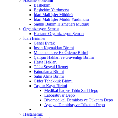
Hastane Yönetimi
Başhekim
Başhekim Yardımcısı
İdari Mali İşler Müdürü
İdari Mali İşler Müdür Yardımcısı
Sağlık Bakım Hizmetleri Müdürü
Organizasyon Şeması
Hastane Organizasyon Şeması
İdari Birimler
Genel Evrak
İnsan Kaynakları Birimi
Mutemetlik ve Ek Ödeme Birimi
Çalışan Hakları ve Güvenliği Birimi
Hasta Hakları
Tıbbı Sosyal Hizmet
Faturalama Birimi
Satın Alma Birimi
Gider Tahakkuk Birimi
Taşınır Kayıt Birimi
Medikal İlaç ve Tıbbı Sarf Depo
Laboratuvar Depo
Biyomedikal Demirbaş ve Tüketim Depo
Ayniyat Demirbaş ve Tüketim Depo
Hastanemiz