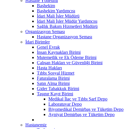
Hastane Yönetimi
Başhekim
Başhekim Yardımcısı
İdari Mali İşler Müdürü
İdari Mali İşler Müdür Yardımcısı
Sağlık Bakım Hizmetleri Müdürü
Organizasyon Şeması
Hastane Organizasyon Şeması
İdari Birimler
Genel Evrak
İnsan Kaynakları Birimi
Mutemetlik ve Ek Ödeme Birimi
Çalışan Hakları ve Güvenliği Birimi
Hasta Hakları
Tıbbı Sosyal Hizmet
Faturalama Birimi
Satın Alma Birimi
Gider Tahakkuk Birimi
Taşınır Kayıt Birimi
Medikal İlaç ve Tıbbı Sarf Depo
Laboratuvar Depo
Biyomedikal Demirbaş ve Tüketim Depo
Ayniyat Demirbaş ve Tüketim Depo
Hastanemiz