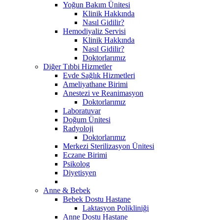
Yoğun Bakım Ünitesi
Klinik Hakkında
Nasıl Gidilir?
Hemodiyaliz Servisi
Klinik Hakkında
Nasıl Gidilir?
Doktorlarımız
Diğer Tıbbi Hizmetler
Evde Sağlık Hizmetleri
Ameliyathane Birimi
Anestezi ve Reanimasyon
Doktorlarımız
Laboratuvar
Doğum Ünitesi
Radyoloji
Doktorlarımız
Merkezi Sterilizasyon Ünitesi
Eczane Birimi
Psikolog
Diyetisyen
Anne & Bebek
Bebek Dostu Hastane
Laktasyon Polikliniği
Anne Dostu Hastane