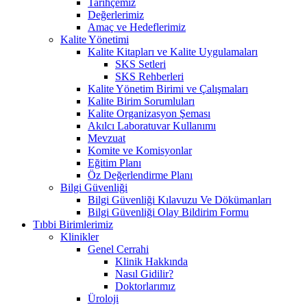
Tarihçemiz
Değerlerimiz
Amaç ve Hedeflerimiz
Kalite Yönetimi
Kalite Kitapları ve Kalite Uygulamaları
SKS Setleri
SKS Rehberleri
Kalite Yönetim Birimi ve Çalışmaları
Kalite Birim Sorumluları
Kalite Organizasyon Şeması
Akılcı Laboratuvar Kullanımı
Mevzuat
Komite ve Komisyonlar
Eğitim Planı
Öz Değerlendirme Planı
Bilgi Güvenliği
Bilgi Güvenliği Kılavuzu Ve Dökümanları
Bilgi Güvenliği Olay Bildirim Formu
Tıbbi Birimlerimiz
Klinikler
Genel Cerrahi
Klinik Hakkında
Nasıl Gidilir?
Doktorlarımız
Üroloji