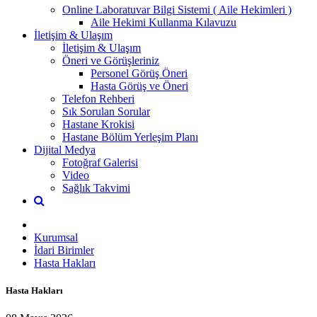
Online Laboratuvar Bilgi Sistemi ( Aile Hekimleri )
Aile Hekimi Kullanma Kılavuzu
İletişim & Ulaşım
İletişim & Ulaşım
Öneri ve Görüşleriniz
Personel Görüş Öneri
Hasta Görüş ve Öneri
Telefon Rehberi
Sık Sorulan Sorular
Hastane Krokisi
Hastane Bölüm Yerleşim Planı
Dijital Medya
Fotoğraf Galerisi
Video
Sağlık Takvimi
Kurumsal
İdari Birimler
Hasta Hakları
Hasta Hakları