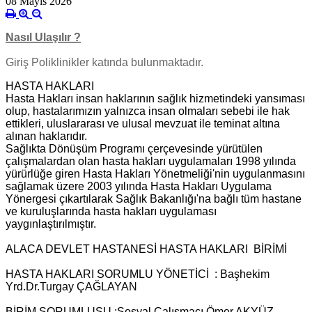
08 Mayıs 2026
Nasıl Ulaşılır ?
Giriş Poliklinikler katında bulunmaktadır.
HASTA HAKLARI
Hasta Hakları insan haklarının sağlık hizmetindeki yansıması
olup, hastalarımızın yalnızca insan olmaları sebebi ile hak
ettikleri, uluslararası ve ulusal mevzuat ile teminat altına
alınan haklarıdır.
Sağlıkta Dönüşüm Programı çerçevesinde yürütülen
çalışmalardan olan hasta hakları uygulamaları 1998 yılında
yürürlüğe giren Hasta Hakları Yönetmeliği'nin uygulanmasını
sağlamak üzere 2003 yılında Hasta Hakları Uygulama
Yönergesi çıkartılarak Sağlık Bakanlığı'na bağlı tüm hastane
ve kuruluşlarında hasta hakları uygulaması
yaygınlaştırılmıştır.
ALACA DEVLET HASTANESİ HASTA HAKLARI BİRİMİ
HASTA HAKLARI SORUMLU YÖNETİCİ : Başhekim
Yrd.Dr.Turgay ÇAĞLAYAN
BİRİM SORUMLUSU :Sosyal Çalışmacı Ömer AKYÜZ