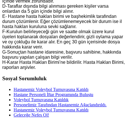
içinde vermek zorundadır.
D-Taraflar dışında bilgi alınması gereken kişiler varsa
onlardan da 5 gün içinde bilgi alınır.
E- Hastane hasta hakları birimi ve başhekimlik tarafından
durum çözümlenir. Eğer çözümlenemeyecek bir durum ise il
hasta hakları kuruluna sevki sağlanır.
F-Kurulun belirleyeceği gün ve saatte olmak üzere kurul
üyeleri toplanarak dosyaları değerlendirir, gizli oylama yapar
ve oy çokluğu ile karar alır. En geç 30 gün içerisinde dosya
hakkında karar verir.
G-Sonuçtan hastane idaresine, başvuru sahibine, hakkında
başvuru yapılan çalışan bilgi verilir.
H-Karar Hasta Hakları Birimi'ne bildirilir. Hasta Hakları Birimi,
raporları arşivler.
Sosyal Sorumluluk
Hastanemiz Voleybol Turnuvasına Katıldı
Hastane Personeli İftar Programında Buluştu
Voleybol Turnuvasına Katıldık
Personelimiz Tarafından Hastanemiz Ağaçlandırıldı.
Hastanemiz Voleybol Turnuvasına Katıldı
Geleceğe Nefes Ol!