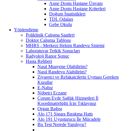
Anne Dostu Hastane Ünvanı
Anne Dostu Hastane Kriterleri
Doğum İstatistikleri
TDL Odaları
Gebe Okulu
Yönlendirme
Poliklinik Çalışma Saatleri
Doktor Çalışma Tablosu
MHRS - Merkezi Hekim Randevu Sistemi
Laboratuvar Tetkik Sonuçları
Radyoloji Rapor Sonuç
Hasta Rehberi
Nasıl Muayene Olabilirim?
Nasıl Randevu Alabilirim?
Ziyaretçi ve Refakatçilerin Uyması Gereken
Kurallar
E-Nabız
Nöbetçi Eczane
Çorum Evde Sağlık Hizmetleri İl
Koordinatörlüğü İçin Tıklayınız
Organ Bağışı
Alo 171 Sigara Bırakma Hattı
Alo 191 Uyuşturucu İle Mücadele
Bu Test Nerede Yapılıyor?