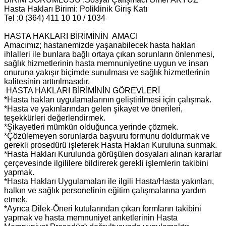
Hasta Hakları Birimi: Poliklinik Giriş Katı
Tel :0 (364) 411 10 10 / 1034
HASTA HAKLARI BİRİMİNİN AMACI
Amacımız; hastanemizde yaşanabilecek hasta hakları
ihlalleri ile bunlara bağlı ortaya çıkan sorunların önlenmesi,
sağlık hizmetlerinin hasta memnuniyetine uygun ve insan
onuruna yakışır biçimde sunulması ve sağlık hizmetlerinin
kalitesinin arttırılmasıdır.
HASTA HAKLARI BİRİMİNİN GÖREVLERİ
*Hasta hakları uygulamalarının geliştirilmesi için çalışmak.
*Hasta ve yakınlarından gelen şikayet ve önerileri,
teşekkürleri değerlendirmek.
*Şikayetleri mümkün olduğunca yerinde çözmek.
*Çözülemeyen sorunlarda başvuru formunu doldurmak ve
gerekli prosedürü işleterek Hasta Hakları Kuruluna sunmak.
*Hasta Hakları Kurulunda görüşülen dosyaları alınan kararlar
çerçevesinde ilgililere bildirerek gerekli işlemlerin takibini
yapmak.
*Hasta Hakları Uygulamaları ile ilgili Hasta/Hasta yakınları,
halkın ve sağlık personelinin eğitim çalışmalarına yardım
etmek.
*Ayrıca Dilek-Öneri kutularından çıkan formların takibini
yapmak ve hasta memnuniyet anketlerinin Hasta