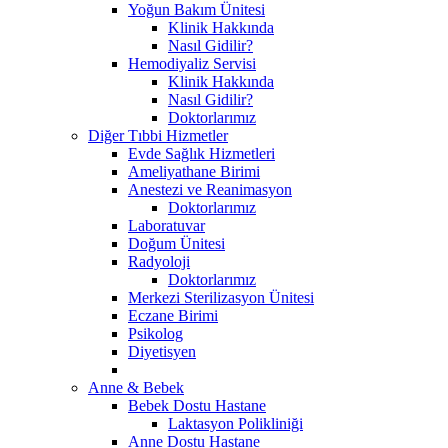
Yoğun Bakım Ünitesi
Klinik Hakkında
Nasıl Gidilir?
Hemodiyaliz Servisi
Klinik Hakkında
Nasıl Gidilir?
Doktorlarımız
Diğer Tıbbi Hizmetler
Evde Sağlık Hizmetleri
Ameliyathane Birimi
Anestezi ve Reanimasyon
Doktorlarımız
Laboratuvar
Doğum Ünitesi
Radyoloji
Doktorlarımız
Merkezi Sterilizasyon Ünitesi
Eczane Birimi
Psikolog
Diyetisyen
Anne & Bebek
Bebek Dostu Hastane
Laktasyon Polikliniği
Anne Dostu Hastane