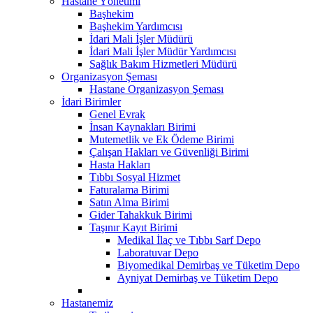
Hastane Yönetimi
Başhekim
Başhekim Yardımcısı
İdari Mali İşler Müdürü
İdari Mali İşler Müdür Yardımcısı
Sağlık Bakım Hizmetleri Müdürü
Organizasyon Şeması
Hastane Organizasyon Şeması
İdari Birimler
Genel Evrak
İnsan Kaynakları Birimi
Mutemetlik ve Ek Ödeme Birimi
Çalışan Hakları ve Güvenliği Birimi
Hasta Hakları
Tıbbı Sosyal Hizmet
Faturalama Birimi
Satın Alma Birimi
Gider Tahakkuk Birimi
Taşınır Kayıt Birimi
Medikal İlaç ve Tıbbı Sarf Depo
Laboratuvar Depo
Biyomedikal Demirbaş ve Tüketim Depo
Ayniyat Demirbaş ve Tüketim Depo
Hastanemiz