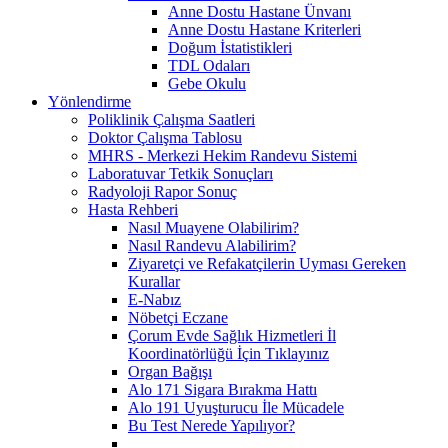
Anne Dostu Hastane Ünvanı
Anne Dostu Hastane Kriterleri
Doğum İstatistikleri
TDL Odaları
Gebe Okulu
Yönlendirme
Poliklinik Çalışma Saatleri
Doktor Çalışma Tablosu
MHRS - Merkezi Hekim Randevu Sistemi
Laboratuvar Tetkik Sonuçları
Radyoloji Rapor Sonuç
Hasta Rehberi
Nasıl Muayene Olabilirim?
Nasıl Randevu Alabilirim?
Ziyaretçi ve Refakatçilerin Uyması Gereken
Kurallar
E-Nabız
Nöbetçi Eczane
Çorum Evde Sağlık Hizmetleri İl
Koordinatörlüğü İçin Tıklayınız
Organ Bağışı
Alo 171 Sigara Bırakma Hattı
Alo 191 Uyuşturucu İle Mücadele
Bu Test Nerede Yapılıyor?