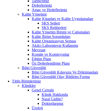
Tarihçemiz
Değerlerimiz
Amaç ve Hedeflerimiz
Kalite Yönetimi
Kalite Kitapları ve Kalite Uygulamaları
SKS Setleri
SKS Rehberleri
Kalite Yönetim Birimi ve Çalışmaları
Kalite Birim Sorumluları
Kalite Organizasyon Şeması
Akılcı Laboratuvar Kullanımı
Mevzuat
Komite ve Komisyonlar
Eğitim Planı
Öz Değerlendirme Planı
Bilgi Güvenliği
Bilgi Güvenliği Kılavuzu Ve Dökümanları
Bilgi Güvenliği Olay Bildirim Formu
Tıbbi Birimlerimiz
Klinikler
Genel Cerrahi
Klinik Hakkında
Nasıl Gidilir?
Doktorlarımız
Üroloji