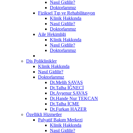
Nasıl Gidilir?
Doktorlarımız
Fiziksel Tıp ve Rehabilitasyon
Klinik Hakkında
Nasıl Gidilir?
Doktorlarımız
Aile Hekimliği
Klinik Hakkında
Nasıl Gidilir?
Doktorlarımız
Diş Poliklinikler
Klinik Hakkında
Nasıl Gidilir?
Doktorlarımız
Dt.Melih SAVAŞ
Dt.Talha İĞNECİ
Dt.Ayşenur SAVAŞ
Dt.Hande Nur TEKCAN
Dt.Talha İÇME
Dt.Furkan HAZER
Özellikli Hizmetler
Palyatif Bakım Merkezi
Klinik Hakkında
Nasıl Gidilir?