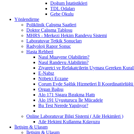
Doğum İstatistikleri
TDL Odaları
Gebe Okulu
Yönlendirme
Poliklinik Çalışma Saatleri
Doktor Çalışma Tablosu
MHRS - Merkezi Hekim Randevu Sistemi
Laboratuvar Tetkik Sonuçları
Radyoloji Rapor Sonuç
Hasta Rehberi
Nasıl Muayene Olabilirim?
Nasıl Randevu Alabilirim?
Ziyaretçi ve Refakatçilerin Uyması Gereken Kural
E-Nabız
Nöbetçi Eczane
Çorum Evde Sağlık Hizmetleri İl Koordinatörlüğü 
Organ Bağışı
Alo 171 Sigara Bırakma Hattı
Alo 191 Uyuşturucu İle Mücadele
Bu Test Nerede Yapılıyor?
Online Laboratuvar Bilgi Sistemi ( Aile Hekimleri )
Aile Hekimi Kullanma Kılavuzu
İletişim & Ulaşım
İletişim & Ulaşım