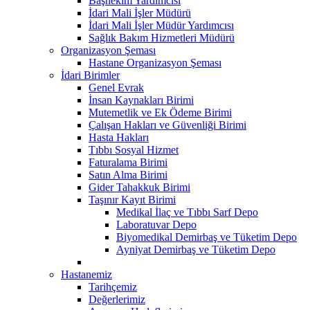
Başhekim Yardımcısı
İdari Mali İşler Müdürü
İdari Mali İşler Müdür Yardımcısı
Sağlık Bakım Hizmetleri Müdürü
Organizasyon Şeması
Hastane Organizasyon Şeması
İdari Birimler
Genel Evrak
İnsan Kaynakları Birimi
Mutemetlik ve Ek Ödeme Birimi
Çalışan Hakları ve Güvenliği Birimi
Hasta Hakları
Tıbbı Sosyal Hizmet
Faturalama Birimi
Satın Alma Birimi
Gider Tahakkuk Birimi
Taşınır Kayıt Birimi
Medikal İlaç ve Tıbbı Sarf Depo
Laboratuvar Depo
Biyomedikal Demirbaş ve Tüketim Depo
Ayniyat Demirbaş ve Tüketim Depo
Hastanemiz
Tarihçemiz
Değerlerimiz