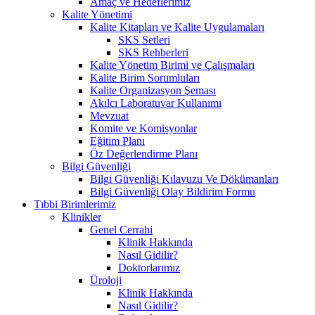
Amaç ve Hedeflerimiz
Kalite Yönetimi
Kalite Kitapları ve Kalite Uygulamaları
SKS Setleri
SKS Rehberleri
Kalite Yönetim Birimi ve Çalışmaları
Kalite Birim Sorumluları
Kalite Organizasyon Şeması
Akılcı Laboratuvar Kullanımı
Mevzuat
Komite ve Komisyonlar
Eğitim Planı
Öz Değerlendirme Planı
Bilgi Güvenliği
Bilgi Güvenliği Kılavuzu Ve Dökümanları
Bilgi Güvenliği Olay Bildirim Formu
Tıbbi Birimlerimiz
Klinikler
Genel Cerrahi
Klinik Hakkında
Nasıl Gidilir?
Doktorlarımız
Üroloji
Klinik Hakkında
Nasıl Gidilir?