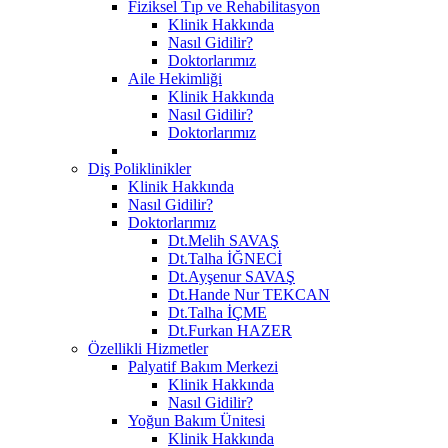
Fiziksel Tıp ve Rehabilitasyon
Klinik Hakkında
Nasıl Gidilir?
Doktorlarımız
Aile Hekimliği
Klinik Hakkında
Nasıl Gidilir?
Doktorlarımız
Diş Poliklinikler
Klinik Hakkında
Nasıl Gidilir?
Doktorlarımız
Dt.Melih SAVAŞ
Dt.Talha İĞNECİ
Dt.Ayşenur SAVAŞ
Dt.Hande Nur TEKCAN
Dt.Talha İÇME
Dt.Furkan HAZER
Özellikli Hizmetler
Palyatif Bakım Merkezi
Klinik Hakkında
Nasıl Gidilir?
Yoğun Bakım Ünitesi
Klinik Hakkında