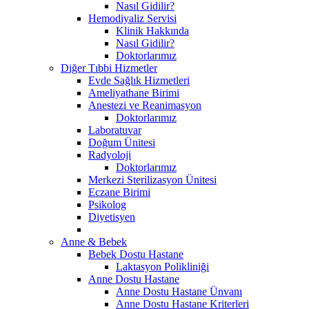
Nasıl Gidilir?
Hemodiyaliz Servisi
Klinik Hakkında
Nasıl Gidilir?
Doktorlarımız
Diğer Tıbbi Hizmetler
Evde Sağlık Hizmetleri
Ameliyathane Birimi
Anestezi ve Reanimasyon
Doktorlarımız
Laboratuvar
Doğum Ünitesi
Radyoloji
Doktorlarımız
Merkezi Sterilizasyon Ünitesi
Eczane Birimi
Psikolog
Diyetisyen
Anne & Bebek
Bebek Dostu Hastane
Laktasyon Polikliniği
Anne Dostu Hastane
Anne Dostu Hastane Ünvanı
Anne Dostu Hastane Kriterleri