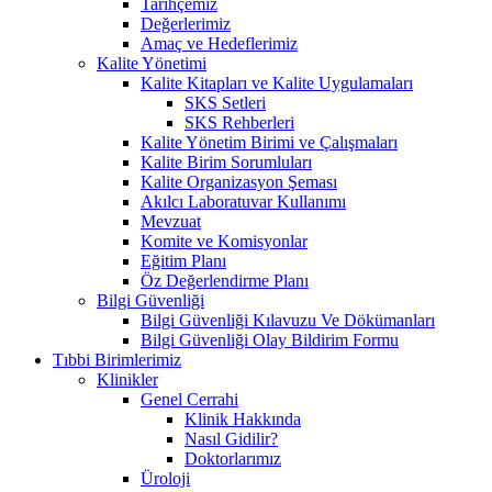
Tarihçemiz
Değerlerimiz
Amaç ve Hedeflerimiz
Kalite Yönetimi
Kalite Kitapları ve Kalite Uygulamaları
SKS Setleri
SKS Rehberleri
Kalite Yönetim Birimi ve Çalışmaları
Kalite Birim Sorumluları
Kalite Organizasyon Şeması
Akılcı Laboratuvar Kullanımı
Mevzuat
Komite ve Komisyonlar
Eğitim Planı
Öz Değerlendirme Planı
Bilgi Güvenliği
Bilgi Güvenliği Kılavuzu Ve Dökümanları
Bilgi Güvenliği Olay Bildirim Formu
Tıbbi Birimlerimiz
Klinikler
Genel Cerrahi
Klinik Hakkında
Nasıl Gidilir?
Doktorlarımız
Üroloji