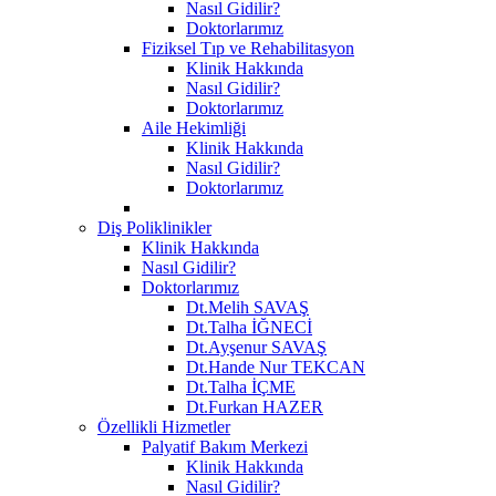
Nasıl Gidilir?
Doktorlarımız
Fiziksel Tıp ve Rehabilitasyon
Klinik Hakkında
Nasıl Gidilir?
Doktorlarımız
Aile Hekimliği
Klinik Hakkında
Nasıl Gidilir?
Doktorlarımız
Diş Poliklinikler
Klinik Hakkında
Nasıl Gidilir?
Doktorlarımız
Dt.Melih SAVAŞ
Dt.Talha İĞNECİ
Dt.Ayşenur SAVAŞ
Dt.Hande Nur TEKCAN
Dt.Talha İÇME
Dt.Furkan HAZER
Özellikli Hizmetler
Palyatif Bakım Merkezi
Klinik Hakkında
Nasıl Gidilir?