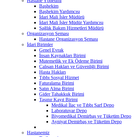
Hastane Yönetimi
Başhekim
Başhekim Yardımcısı
İdari Mali İşler Müdürü
İdari Mali İşler Müdür Yardımcısı
Sağlık Bakım Hizmetleri Müdürü
Organizasyon Şeması
Hastane Organizasyon Şeması
İdari Birimler
Genel Evrak
İnsan Kaynakları Birimi
Mutemetlik ve Ek Ödeme Birimi
Çalışan Hakları ve Güvenliği Birimi
Hasta Hakları
Tıbbı Sosyal Hizmet
Faturalama Birimi
Satın Alma Birimi
Gider Tahakkuk Birimi
Taşınır Kayıt Birimi
Medikal İlaç ve Tıbbı Sarf Depo
Laboratuvar Depo
Biyomedikal Demirbaş ve Tüketim Depo
Ayniyat Demirbaş ve Tüketim Depo
Hastanemiz