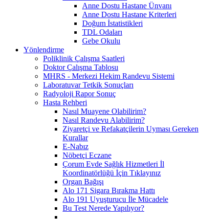
Anne Dostu Hastane Ünvanı
Anne Dostu Hastane Kriterleri
Doğum İstatistikleri
TDL Odaları
Gebe Okulu
Yönlendirme
Poliklinik Çalışma Saatleri
Doktor Çalışma Tablosu
MHRS - Merkezi Hekim Randevu Sistemi
Laboratuvar Tetkik Sonuçları
Radyoloji Rapor Sonuç
Hasta Rehberi
Nasıl Muayene Olabilirim?
Nasıl Randevu Alabilirim?
Ziyaretçi ve Refakatçilerin Uyması Gereken
Kurallar
E-Nabız
Nöbetçi Eczane
Çorum Evde Sağlık Hizmetleri İl
Koordinatörlüğü İçin Tıklayınız
Organ Bağışı
Alo 171 Sigara Bırakma Hattı
Alo 191 Uyuşturucu İle Mücadele
Bu Test Nerede Yapılıyor?