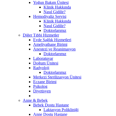
Yoğun Bakım Ünitesi
Klinik Hakkında
Nasıl Gidilir?
Hemodiyaliz Servisi
Klinik Hakkında
Nasıl Gidilir?
Doktorlarımız
Diğer Tıbbi Hizmetler
Evde Sağlık Hizmetleri
Ameliyathane Birimi
Anestezi ve Reanimasyon
Doktorlarımız
Laboratuvar
Doğum Ünitesi
Radyoloji
Doktorlarımız
Merkezi Sterilizasyon Ünitesi
Eczane Birimi
Psikolog
Diyetisyen
Anne & Bebek
Bebek Dostu Hastane
Laktasyon Polikliniği
Anne Dostu Hastane