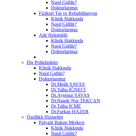
Nasıl Gidilir?
Doktorlarımız
Fiziksel Tıp ve Rehabilitasyon
Klinik Hakkında
Nasıl Gidilir?
Doktorlarımız
Aile Hekimliği
Klinik Hakkında
Nasıl Gidilir?
Doktorlarımız
Diş Poliklinikler
Klinik Hakkında
Nasıl Gidilir?
Doktorlarımız
Dt.Melih SAVAŞ
Dt.Talha İĞNECİ
Dt.Ayşenur SAVAŞ
Dt.Hande Nur TEKCAN
Dt.Talha İÇME
Dt.Furkan HAZER
Özellikli Hizmetler
Palyatif Bakım Merkezi
Klinik Hakkında
Nasıl Gidilir?