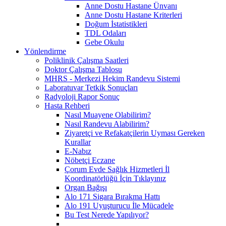
Anne Dostu Hastane Ünvanı
Anne Dostu Hastane Kriterleri
Doğum İstatistikleri
TDL Odaları
Gebe Okulu
Yönlendirme
Poliklinik Çalışma Saatleri
Doktor Çalışma Tablosu
MHRS - Merkezi Hekim Randevu Sistemi
Laboratuvar Tetkik Sonuçları
Radyoloji Rapor Sonuç
Hasta Rehberi
Nasıl Muayene Olabilirim?
Nasıl Randevu Alabilirim?
Ziyaretçi ve Refakatçilerin Uyması Gereken
Kurallar
E-Nabız
Nöbetçi Eczane
Çorum Evde Sağlık Hizmetleri İl
Koordinatörlüğü İçin Tıklayınız
Organ Bağışı
Alo 171 Sigara Bırakma Hattı
Alo 191 Uyuşturucu İle Mücadele
Bu Test Nerede Yapılıyor?