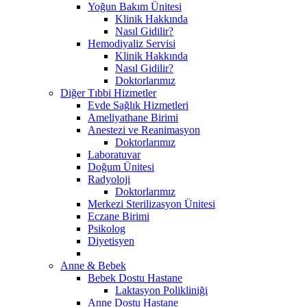
Yoğun Bakım Ünitesi
Klinik Hakkında
Nasıl Gidilir?
Hemodiyaliz Servisi
Klinik Hakkında
Nasıl Gidilir?
Doktorlarımız
Diğer Tıbbi Hizmetler
Evde Sağlık Hizmetleri
Ameliyathane Birimi
Anestezi ve Reanimasyon
Doktorlarımız
Laboratuvar
Doğum Ünitesi
Radyoloji
Doktorlarımız
Merkezi Sterilizasyon Ünitesi
Eczane Birimi
Psikolog
Diyetisyen
Anne & Bebek
Bebek Dostu Hastane
Laktasyon Polikliniği
Anne Dostu Hastane