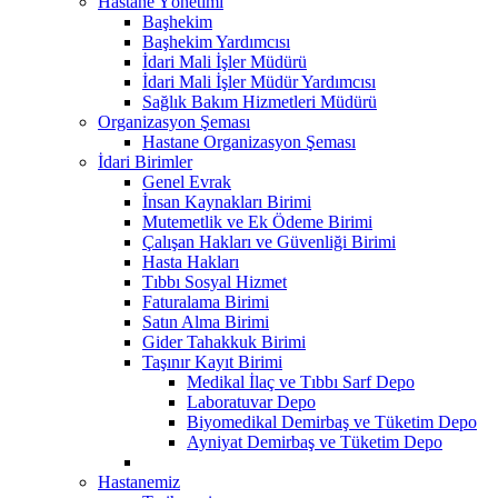
Hastane Yönetimi
Başhekim
Başhekim Yardımcısı
İdari Mali İşler Müdürü
İdari Mali İşler Müdür Yardımcısı
Sağlık Bakım Hizmetleri Müdürü
Organizasyon Şeması
Hastane Organizasyon Şeması
İdari Birimler
Genel Evrak
İnsan Kaynakları Birimi
Mutemetlik ve Ek Ödeme Birimi
Çalışan Hakları ve Güvenliği Birimi
Hasta Hakları
Tıbbı Sosyal Hizmet
Faturalama Birimi
Satın Alma Birimi
Gider Tahakkuk Birimi
Taşınır Kayıt Birimi
Medikal İlaç ve Tıbbı Sarf Depo
Laboratuvar Depo
Biyomedikal Demirbaş ve Tüketim Depo
Ayniyat Demirbaş ve Tüketim Depo
Hastanemiz