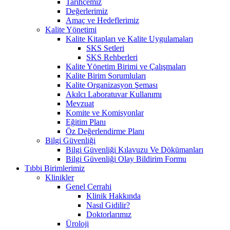
Tarihçemiz
Değerlerimiz
Amaç ve Hedeflerimiz
Kalite Yönetimi
Kalite Kitapları ve Kalite Uygulamaları
SKS Setleri
SKS Rehberleri
Kalite Yönetim Birimi ve Çalışmaları
Kalite Birim Sorumluları
Kalite Organizasyon Şeması
Akılcı Laboratuvar Kullanımı
Mevzuat
Komite ve Komisyonlar
Eğitim Planı
Öz Değerlendirme Planı
Bilgi Güvenliği
Bilgi Güvenliği Kılavuzu Ve Dökümanları
Bilgi Güvenliği Olay Bildirim Formu
Tıbbi Birimlerimiz
Klinikler
Genel Cerrahi
Klinik Hakkında
Nasıl Gidilir?
Doktorlarımız
Üroloji