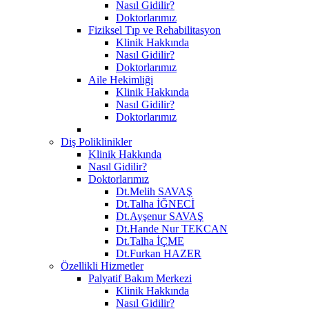
Nasıl Gidilir?
Doktorlarımız
Fiziksel Tıp ve Rehabilitasyon
Klinik Hakkında
Nasıl Gidilir?
Doktorlarımız
Aile Hekimliği
Klinik Hakkında
Nasıl Gidilir?
Doktorlarımız
Diş Poliklinikler
Klinik Hakkında
Nasıl Gidilir?
Doktorlarımız
Dt.Melih SAVAŞ
Dt.Talha İĞNECİ
Dt.Ayşenur SAVAŞ
Dt.Hande Nur TEKCAN
Dt.Talha İÇME
Dt.Furkan HAZER
Özellikli Hizmetler
Palyatif Bakım Merkezi
Klinik Hakkında
Nasıl Gidilir?