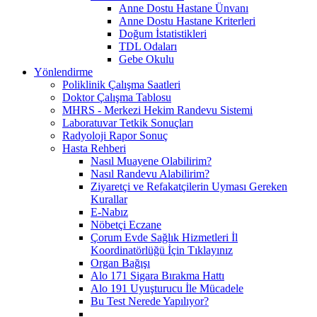
Anne Dostu Hastane Ünvanı
Anne Dostu Hastane Kriterleri
Doğum İstatistikleri
TDL Odaları
Gebe Okulu
Yönlendirme
Poliklinik Çalışma Saatleri
Doktor Çalışma Tablosu
MHRS - Merkezi Hekim Randevu Sistemi
Laboratuvar Tetkik Sonuçları
Radyoloji Rapor Sonuç
Hasta Rehberi
Nasıl Muayene Olabilirim?
Nasıl Randevu Alabilirim?
Ziyaretçi ve Refakatçilerin Uyması Gereken
Kurallar
E-Nabız
Nöbetçi Eczane
Çorum Evde Sağlık Hizmetleri İl
Koordinatörlüğü İçin Tıklayınız
Organ Bağışı
Alo 171 Sigara Bırakma Hattı
Alo 191 Uyuşturucu İle Mücadele
Bu Test Nerede Yapılıyor?