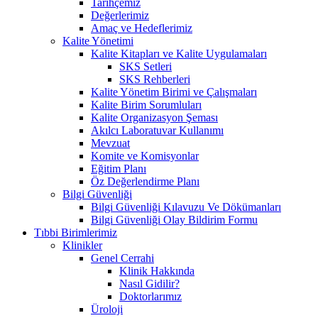
Tarihçemiz
Değerlerimiz
Amaç ve Hedeflerimiz
Kalite Yönetimi
Kalite Kitapları ve Kalite Uygulamaları
SKS Setleri
SKS Rehberleri
Kalite Yönetim Birimi ve Çalışmaları
Kalite Birim Sorumluları
Kalite Organizasyon Şeması
Akılcı Laboratuvar Kullanımı
Mevzuat
Komite ve Komisyonlar
Eğitim Planı
Öz Değerlendirme Planı
Bilgi Güvenliği
Bilgi Güvenliği Kılavuzu Ve Dökümanları
Bilgi Güvenliği Olay Bildirim Formu
Tıbbi Birimlerimiz
Klinikler
Genel Cerrahi
Klinik Hakkında
Nasıl Gidilir?
Doktorlarımız
Üroloji