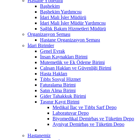
Hastane Yönetimi
Başhekim
Başhekim Yardımcısı
İdari Mali İşler Müdürü
İdari Mali İşler Müdür Yardımcısı
Sağlık Bakım Hizmetleri Müdürü
Organizasyon Şeması
Hastane Organizasyon Şeması
İdari Birimler
Genel Evrak
İnsan Kaynakları Birimi
Mutemetlik ve Ek Ödeme Birimi
Çalışan Hakları ve Güvenliği Birimi
Hasta Hakları
Tıbbı Sosyal Hizmet
Faturalama Birimi
Satın Alma Birimi
Gider Tahakkuk Birimi
Taşınır Kayıt Birimi
Medikal İlaç ve Tıbbı Sarf Depo
Laboratuvar Depo
Biyomedikal Demirbaş ve Tüketim Depo
Ayniyat Demirbaş ve Tüketim Depo
Hastanemiz