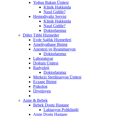
Yoğun Bakım Ünitesi
Klinik Hakkında
Nasıl Gidilir?
Hemodiyaliz Servisi
Klinik Hakkında
Nasıl Gidilir?
Doktorlarımız
Diğer Tıbbi Hizmetler
Evde Sağlık Hizmetleri
Ameliyathane Birimi
Anestezi ve Reanimasyon
Doktorlarımız
Laboratuvar
Doğum Ünitesi
Radyoloji
Doktorlarımız
Merkezi Sterilizasyon Ünitesi
Eczane Birimi
Psikolog
Diyetisyen
Anne & Bebek
Bebek Dostu Hastane
Laktasyon Polikliniği
Anne Dostu Hastane