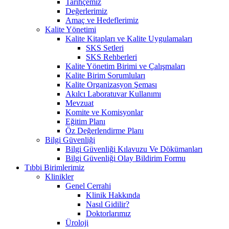
Tarihçemiz
Değerlerimiz
Amaç ve Hedeflerimiz
Kalite Yönetimi
Kalite Kitapları ve Kalite Uygulamaları
SKS Setleri
SKS Rehberleri
Kalite Yönetim Birimi ve Çalışmaları
Kalite Birim Sorumluları
Kalite Organizasyon Şeması
Akılcı Laboratuvar Kullanımı
Mevzuat
Komite ve Komisyonlar
Eğitim Planı
Öz Değerlendirme Planı
Bilgi Güvenliği
Bilgi Güvenliği Kılavuzu Ve Dökümanları
Bilgi Güvenliği Olay Bildirim Formu
Tıbbi Birimlerimiz
Klinikler
Genel Cerrahi
Klinik Hakkında
Nasıl Gidilir?
Doktorlarımız
Üroloji