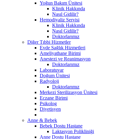
Yoğun Bakım Ünitesi
Klinik Hakkında
Nasıl Gidilir?
Hemodiyaliz Servisi
Klinik Hakkında
Nasıl Gidilir?
Doktorlarımız
Diğer Tıbbi Hizmetler
Evde Sağlık Hizmetleri
Ameliyathane Birimi
Anestezi ve Reanimasyon
Doktorlarımız
Laboratuvar
Doğum Ünitesi
Radyoloji
Doktorlarımız
Merkezi Sterilizasyon Ünitesi
Eczane Birimi
Psikolog
Diyetisyen
Anne & Bebek
Bebek Dostu Hastane
Laktasyon Polikliniği
Anne Dostu Hastane