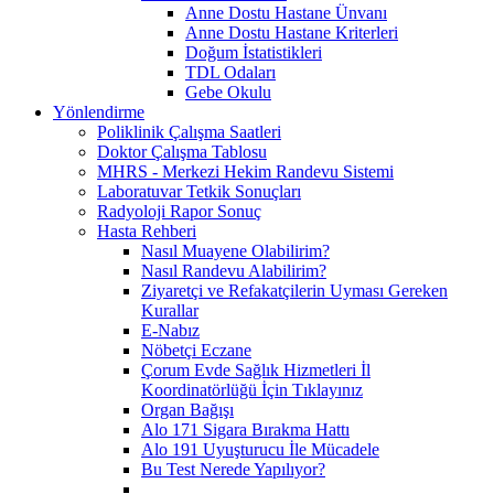
Anne Dostu Hastane Ünvanı
Anne Dostu Hastane Kriterleri
Doğum İstatistikleri
TDL Odaları
Gebe Okulu
Yönlendirme
Poliklinik Çalışma Saatleri
Doktor Çalışma Tablosu
MHRS - Merkezi Hekim Randevu Sistemi
Laboratuvar Tetkik Sonuçları
Radyoloji Rapor Sonuç
Hasta Rehberi
Nasıl Muayene Olabilirim?
Nasıl Randevu Alabilirim?
Ziyaretçi ve Refakatçilerin Uyması Gereken
Kurallar
E-Nabız
Nöbetçi Eczane
Çorum Evde Sağlık Hizmetleri İl
Koordinatörlüğü İçin Tıklayınız
Organ Bağışı
Alo 171 Sigara Bırakma Hattı
Alo 191 Uyuşturucu İle Mücadele
Bu Test Nerede Yapılıyor?