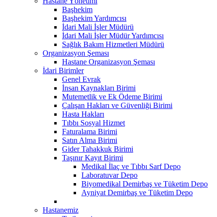
Hastane Yönetimi
Başhekim
Başhekim Yardımcısı
İdari Mali İşler Müdürü
İdari Mali İşler Müdür Yardımcısı
Sağlık Bakım Hizmetleri Müdürü
Organizasyon Şeması
Hastane Organizasyon Şeması
İdari Birimler
Genel Evrak
İnsan Kaynakları Birimi
Mutemetlik ve Ek Ödeme Birimi
Çalışan Hakları ve Güvenliği Birimi
Hasta Hakları
Tıbbı Sosyal Hizmet
Faturalama Birimi
Satın Alma Birimi
Gider Tahakkuk Birimi
Taşınır Kayıt Birimi
Medikal İlaç ve Tıbbı Sarf Depo
Laboratuvar Depo
Biyomedikal Demirbaş ve Tüketim Depo
Ayniyat Demirbaş ve Tüketim Depo
Hastanemiz