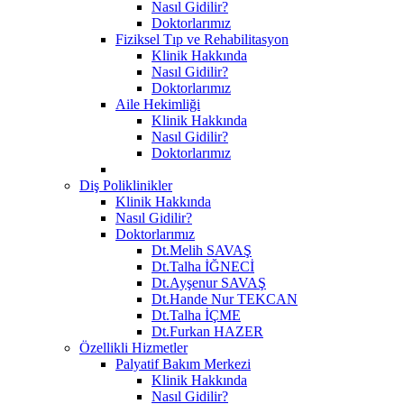
Nasıl Gidilir?
Doktorlarımız
Fiziksel Tıp ve Rehabilitasyon
Klinik Hakkında
Nasıl Gidilir?
Doktorlarımız
Aile Hekimliği
Klinik Hakkında
Nasıl Gidilir?
Doktorlarımız
Diş Poliklinikler
Klinik Hakkında
Nasıl Gidilir?
Doktorlarımız
Dt.Melih SAVAŞ
Dt.Talha İĞNECİ
Dt.Ayşenur SAVAŞ
Dt.Hande Nur TEKCAN
Dt.Talha İÇME
Dt.Furkan HAZER
Özellikli Hizmetler
Palyatif Bakım Merkezi
Klinik Hakkında
Nasıl Gidilir?