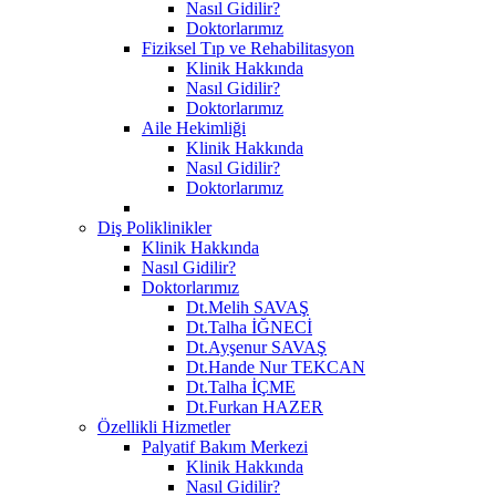
Nasıl Gidilir?
Doktorlarımız
Fiziksel Tıp ve Rehabilitasyon
Klinik Hakkında
Nasıl Gidilir?
Doktorlarımız
Aile Hekimliği
Klinik Hakkında
Nasıl Gidilir?
Doktorlarımız
Diş Poliklinikler
Klinik Hakkında
Nasıl Gidilir?
Doktorlarımız
Dt.Melih SAVAŞ
Dt.Talha İĞNECİ
Dt.Ayşenur SAVAŞ
Dt.Hande Nur TEKCAN
Dt.Talha İÇME
Dt.Furkan HAZER
Özellikli Hizmetler
Palyatif Bakım Merkezi
Klinik Hakkında
Nasıl Gidilir?