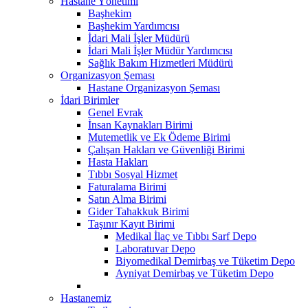
Hastane Yönetimi
Başhekim
Başhekim Yardımcısı
İdari Mali İşler Müdürü
İdari Mali İşler Müdür Yardımcısı
Sağlık Bakım Hizmetleri Müdürü
Organizasyon Şeması
Hastane Organizasyon Şeması
İdari Birimler
Genel Evrak
İnsan Kaynakları Birimi
Mutemetlik ve Ek Ödeme Birimi
Çalışan Hakları ve Güvenliği Birimi
Hasta Hakları
Tıbbı Sosyal Hizmet
Faturalama Birimi
Satın Alma Birimi
Gider Tahakkuk Birimi
Taşınır Kayıt Birimi
Medikal İlaç ve Tıbbı Sarf Depo
Laboratuvar Depo
Biyomedikal Demirbaş ve Tüketim Depo
Ayniyat Demirbaş ve Tüketim Depo
Hastanemiz