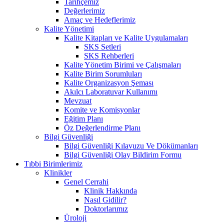
Tarihçemiz
Değerlerimiz
Amaç ve Hedeflerimiz
Kalite Yönetimi
Kalite Kitapları ve Kalite Uygulamaları
SKS Setleri
SKS Rehberleri
Kalite Yönetim Birimi ve Çalışmaları
Kalite Birim Sorumluları
Kalite Organizasyon Şeması
Akılcı Laboratuvar Kullanımı
Mevzuat
Komite ve Komisyonlar
Eğitim Planı
Öz Değerlendirme Planı
Bilgi Güvenliği
Bilgi Güvenliği Kılavuzu Ve Dökümanları
Bilgi Güvenliği Olay Bildirim Formu
Tıbbi Birimlerimiz
Klinikler
Genel Cerrahi
Klinik Hakkında
Nasıl Gidilir?
Doktorlarımız
Üroloji