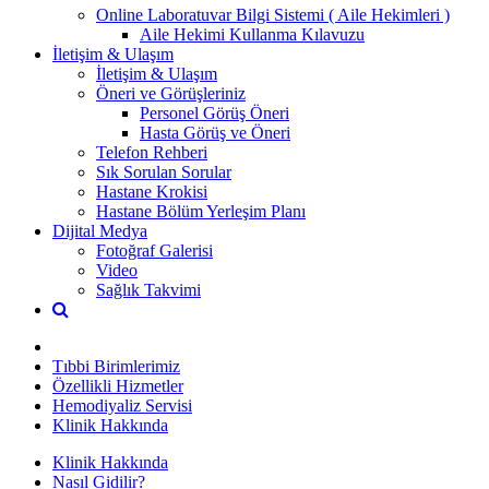
Online Laboratuvar Bilgi Sistemi ( Aile Hekimleri )
Aile Hekimi Kullanma Kılavuzu
İletişim & Ulaşım
İletişim & Ulaşım
Öneri ve Görüşleriniz
Personel Görüş Öneri
Hasta Görüş ve Öneri
Telefon Rehberi
Sık Sorulan Sorular
Hastane Krokisi
Hastane Bölüm Yerleşim Planı
Dijital Medya
Fotoğraf Galerisi
Video
Sağlık Takvimi
Tıbbi Birimlerimiz
Özellikli Hizmetler
Hemodiyaliz Servisi
Klinik Hakkında
Klinik Hakkında
Nasıl Gidilir?