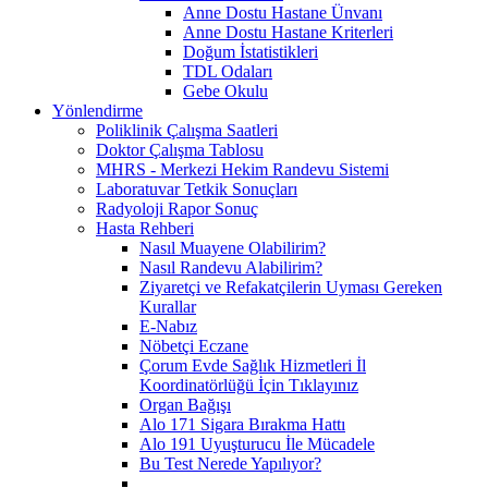
Anne Dostu Hastane Ünvanı
Anne Dostu Hastane Kriterleri
Doğum İstatistikleri
TDL Odaları
Gebe Okulu
Yönlendirme
Poliklinik Çalışma Saatleri
Doktor Çalışma Tablosu
MHRS - Merkezi Hekim Randevu Sistemi
Laboratuvar Tetkik Sonuçları
Radyoloji Rapor Sonuç
Hasta Rehberi
Nasıl Muayene Olabilirim?
Nasıl Randevu Alabilirim?
Ziyaretçi ve Refakatçilerin Uyması Gereken
Kurallar
E-Nabız
Nöbetçi Eczane
Çorum Evde Sağlık Hizmetleri İl
Koordinatörlüğü İçin Tıklayınız
Organ Bağışı
Alo 171 Sigara Bırakma Hattı
Alo 191 Uyuşturucu İle Mücadele
Bu Test Nerede Yapılıyor?