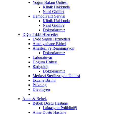
Yoğun Bakım Ünitesi
Klinik Hakkında
Nasıl Gidilir?
Hemodiyaliz Servisi
Klinik Hakkında
Nasıl Gidilir?
Doktorlarımız
Diğer Tıbbi Hizmetler
Evde Sağlık Hizmetleri
Ameliyathane Birimi
Anestezi ve Reanimasyon
Doktorlarımız
Laboratuvar
Doğum Ünitesi
Radyoloji
Doktorlarımız
Merkezi Sterilizasyon Ünitesi
Eczane Birimi
Psikolog
Diyetisyen
Anne & Bebek
Bebek Dostu Hastane
Laktasyon Polikliniği
Anne Dostu Hastane