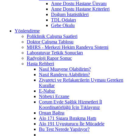
Anne Dostu Hastane Ünvanı
Anne Dostu Hastane Kriterleri
Doğum İstatistikleri
TDL Odaları
Gebe Okulu
Yönlendirme
Poliklinik Çalışma Saatleri
Doktor Çalışma Tablosu
MHRS - Merkezi Hekim Randevu Sistemi
Laboratuvar Tetkik Sonuçları
Radyoloji Rapor Sonuç
Hasta Rehberi
Nasıl Muayene Olabilirim?
Nasıl Randevu Alabilirim?
Ziyaretçi ve Refakatçilerin Uyması Gereken
Kurallar
E-Nabız
Nöbetçi Eczane
Çorum Evde Sağlık Hizmetleri İl
Koordinatörlüğü İçin Tıklayınız
Organ Bağışı
Alo 171 Sigara Bırakma Hattı
Alo 191 Uyuşturucu İle Mücadele
Bu Test Nerede Yapılıyor?