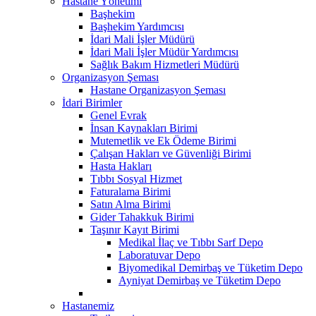
Hastane Yönetimi
Başhekim
Başhekim Yardımcısı
İdari Mali İşler Müdürü
İdari Mali İşler Müdür Yardımcısı
Sağlık Bakım Hizmetleri Müdürü
Organizasyon Şeması
Hastane Organizasyon Şeması
İdari Birimler
Genel Evrak
İnsan Kaynakları Birimi
Mutemetlik ve Ek Ödeme Birimi
Çalışan Hakları ve Güvenliği Birimi
Hasta Hakları
Tıbbı Sosyal Hizmet
Faturalama Birimi
Satın Alma Birimi
Gider Tahakkuk Birimi
Taşınır Kayıt Birimi
Medikal İlaç ve Tıbbı Sarf Depo
Laboratuvar Depo
Biyomedikal Demirbaş ve Tüketim Depo
Ayniyat Demirbaş ve Tüketim Depo
Hastanemiz