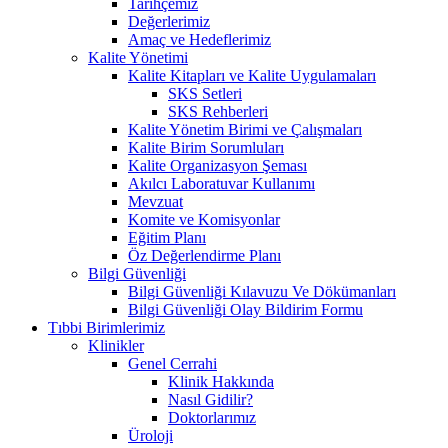
Tarihçemiz
Değerlerimiz
Amaç ve Hedeflerimiz
Kalite Yönetimi
Kalite Kitapları ve Kalite Uygulamaları
SKS Setleri
SKS Rehberleri
Kalite Yönetim Birimi ve Çalışmaları
Kalite Birim Sorumluları
Kalite Organizasyon Şeması
Akılcı Laboratuvar Kullanımı
Mevzuat
Komite ve Komisyonlar
Eğitim Planı
Öz Değerlendirme Planı
Bilgi Güvenliği
Bilgi Güvenliği Kılavuzu Ve Dökümanları
Bilgi Güvenliği Olay Bildirim Formu
Tıbbi Birimlerimiz
Klinikler
Genel Cerrahi
Klinik Hakkında
Nasıl Gidilir?
Doktorlarımız
Üroloji