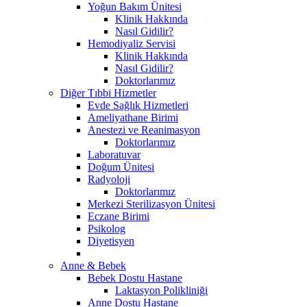
Yoğun Bakım Ünitesi
Klinik Hakkında
Nasıl Gidilir?
Hemodiyaliz Servisi
Klinik Hakkında
Nasıl Gidilir?
Doktorlarımız
Diğer Tıbbi Hizmetler
Evde Sağlık Hizmetleri
Ameliyathane Birimi
Anestezi ve Reanimasyon
Doktorlarımız
Laboratuvar
Doğum Ünitesi
Radyoloji
Doktorlarımız
Merkezi Sterilizasyon Ünitesi
Eczane Birimi
Psikolog
Diyetisyen
Anne & Bebek
Bebek Dostu Hastane
Laktasyon Polikliniği
Anne Dostu Hastane