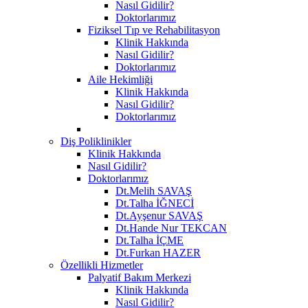
Nasıl Gidilir?
Doktorlarımız
Fiziksel Tıp ve Rehabilitasyon
Klinik Hakkında
Nasıl Gidilir?
Doktorlarımız
Aile Hekimliği
Klinik Hakkında
Nasıl Gidilir?
Doktorlarımız
Diş Poliklinikler
Klinik Hakkında
Nasıl Gidilir?
Doktorlarımız
Dt.Melih SAVAŞ
Dt.Talha İĞNECİ
Dt.Ayşenur SAVAŞ
Dt.Hande Nur TEKCAN
Dt.Talha İÇME
Dt.Furkan HAZER
Özellikli Hizmetler
Palyatif Bakım Merkezi
Klinik Hakkında
Nasıl Gidilir?