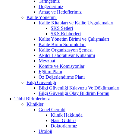
Tarihçemiz
Değerlerimiz
Amaç ve Hedeflerimiz
Kalite Yönetimi
Kalite Kitapları ve Kalite Uygulamaları
SKS Setleri
SKS Rehberleri
Kalite Yönetim Birimi ve Çalışmaları
Kalite Birim Sorumluları
Kalite Organizasyon Şeması
Akılcı Laboratuvar Kullanımı
Mevzuat
Komite ve Komisyonlar
Eğitim Planı
Öz Değerlendirme Planı
Bilgi Güvenliği
Bilgi Güvenliği Kılavuzu Ve Dökümanları
Bilgi Güvenliği Olay Bildirim Formu
Tıbbi Birimlerimiz
Klinikler
Genel Cerrahi
Klinik Hakkında
Nasıl Gidilir?
Doktorlarımız
Üroloji