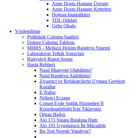
Anne Dostu Hastane Ünvanı
Anne Dostu Hastane Kriterleri
Doğum İstatistikleri
TDL Odaları
Gebe Okulu
Yönlendirme
Poliklinik Çalışma Saatleri
Doktor Çalışma Tablosu
MHRS - Merkezi Hekim Randevu Sistemi
Laboratuvar Tetkik Sonuçları
Radyoloji Rapor Sonuç
Hasta Rehberi
Nasıl Muayene Olabilirim?
Nasıl Randevu Alabilirim?
Ziyaretçi ve Refakatçilerin Uyması Gereken
Kurallar
E-Nabız
Nöbetçi Eczane
Çorum Evde Sağlık Hizmetleri İl
Koordinatörlüğü İçin Tıklayınız
Organ Bağışı
Alo 171 Sigara Bırakma Hattı
Alo 191 Uyuşturucu İle Mücadele
Bu Test Nerede Yapılıyor?