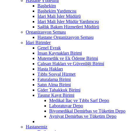
Hastane Yönetimi
Başhekim
Başhekim Yardımcısı
İdari Mali İşler Müdürü
İdari Mali İşler Müdür Yardımcısı
Sağlık Bakım Hizmetleri Müdürü
Organizasyon Şeması
Hastane Organizasyon Şeması
İdari Birimler
Genel Evrak
İnsan Kaynakları Birimi
Mutemetlik ve Ek Ödeme Birimi
Çalışan Hakları ve Güvenliği Birimi
Hasta Hakları
Tıbbı Sosyal Hizmet
Faturalama Birimi
Satın Alma Birimi
Gider Tahakkuk Birimi
Taşınır Kayıt Birimi
Medikal İlaç ve Tıbbı Sarf Depo
Laboratuvar Depo
Biyomedikal Demirbaş ve Tüketim Depo
Ayniyat Demirbaş ve Tüketim Depo
Hastanemiz