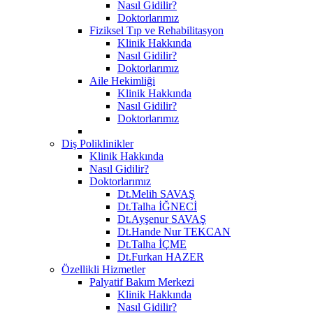
Nasıl Gidilir?
Doktorlarımız
Fiziksel Tıp ve Rehabilitasyon
Klinik Hakkında
Nasıl Gidilir?
Doktorlarımız
Aile Hekimliği
Klinik Hakkında
Nasıl Gidilir?
Doktorlarımız
Diş Poliklinikler
Klinik Hakkında
Nasıl Gidilir?
Doktorlarımız
Dt.Melih SAVAŞ
Dt.Talha İĞNECİ
Dt.Ayşenur SAVAŞ
Dt.Hande Nur TEKCAN
Dt.Talha İÇME
Dt.Furkan HAZER
Özellikli Hizmetler
Palyatif Bakım Merkezi
Klinik Hakkında
Nasıl Gidilir?