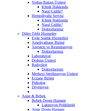
Yoğun Bakım Ünitesi
Klinik Hakkında
Nasıl Gidilir?
Hemodiyaliz Servisi
Klinik Hakkında
Nasıl Gidilir?
Doktorlarımız
Diğer Tıbbi Hizmetler
Evde Sağlık Hizmetleri
Ameliyathane Birimi
Anestezi ve Reanimasyon
Doktorlarımız
Laboratuvar
Doğum Ünitesi
Radyoloji
Doktorlarımız
Merkezi Sterilizasyon Ünitesi
Eczane Birimi
Psikolog
Diyetisyen
Anne & Bebek
Bebek Dostu Hastane
Laktasyon Polikliniği
Anne Dostu Hastane