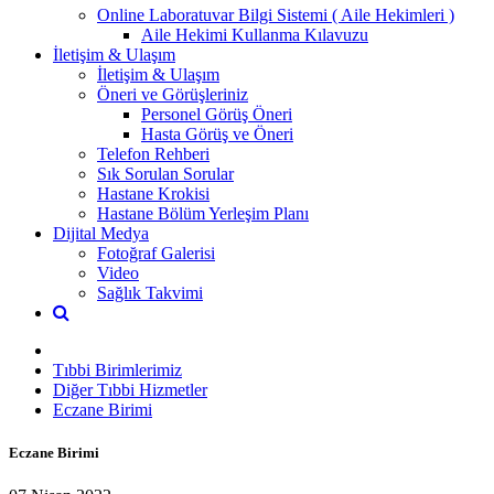
Online Laboratuvar Bilgi Sistemi ( Aile Hekimleri )
Aile Hekimi Kullanma Kılavuzu
İletişim & Ulaşım
İletişim & Ulaşım
Öneri ve Görüşleriniz
Personel Görüş Öneri
Hasta Görüş ve Öneri
Telefon Rehberi
Sık Sorulan Sorular
Hastane Krokisi
Hastane Bölüm Yerleşim Planı
Dijital Medya
Fotoğraf Galerisi
Video
Sağlık Takvimi
Tıbbi Birimlerimiz
Diğer Tıbbi Hizmetler
Eczane Birimi
Eczane Birimi