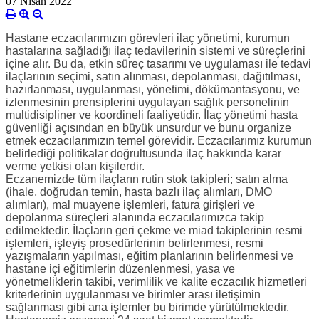
07 Nisan 2022
Hastane eczacılarımızın görevleri ilaç yönetimi, kurumun
hastalarına sağladığı ilaç tedavilerinin sistemi ve süreçlerini
içine alır. Bu da, etkin süreç tasarımı ve uygulaması ile tedavi
ilaçlarının seçimi, satın alınması, depolanması, dağıtılması,
hazırlanması, uygulanması, yönetimi, dökümantasyonu, ve
izlenmesinin prensiplerini uygulayan sağlık personelinin
multidisipliner ve koordineli faaliyetidir. İlaç yönetimi hasta
güvenliği açısından en büyük unsurdur ve bunu organize
etmek eczacılarımızın temel görevidir. Eczacılarımız kurumun
belirlediği politikalar doğrultusunda ilaç hakkında karar
verme yetkisi olan kişilerdir.
Eczanemizde tüm ilaçların rutin stok takipleri; satın alma
(ihale, doğrudan temin, hasta bazlı ilaç alımları, DMO
alımları), mal muayene işlemleri, fatura girişleri ve
depolanma süreçleri alanında eczacılarımızca takip
edilmektedir. İlaçların geri çekme ve miad takiplerinin resmi
işlemleri, işleyiş prosedürlerinin belirlenmesi, resmi
yazışmaların yapılması, eğitim planlarının belirlenmesi ve
hastane içi eğitimlerin düzenlenmesi, yasa ve
yönetmeliklerin takibi, verimlilik ve kalite eczacılık hizmetleri
kriterlerinin uygulanması ve birimler arası iletişimin
sağlanması gibi ana işlemler bu birimde yürütülmektedir.