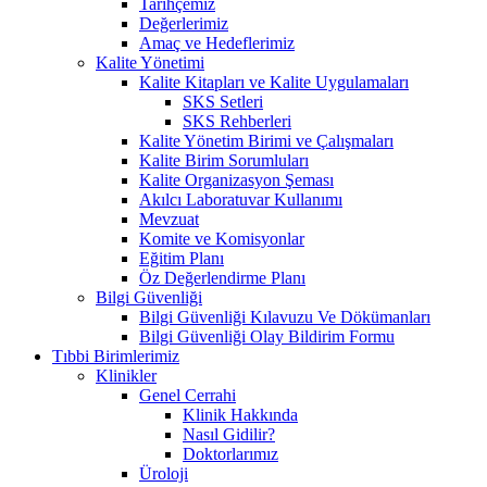
Tarihçemiz
Değerlerimiz
Amaç ve Hedeflerimiz
Kalite Yönetimi
Kalite Kitapları ve Kalite Uygulamaları
SKS Setleri
SKS Rehberleri
Kalite Yönetim Birimi ve Çalışmaları
Kalite Birim Sorumluları
Kalite Organizasyon Şeması
Akılcı Laboratuvar Kullanımı
Mevzuat
Komite ve Komisyonlar
Eğitim Planı
Öz Değerlendirme Planı
Bilgi Güvenliği
Bilgi Güvenliği Kılavuzu Ve Dökümanları
Bilgi Güvenliği Olay Bildirim Formu
Tıbbi Birimlerimiz
Klinikler
Genel Cerrahi
Klinik Hakkında
Nasıl Gidilir?
Doktorlarımız
Üroloji