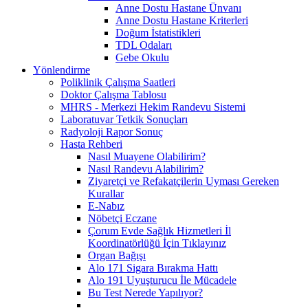
Anne Dostu Hastane Ünvanı
Anne Dostu Hastane Kriterleri
Doğum İstatistikleri
TDL Odaları
Gebe Okulu
Yönlendirme
Poliklinik Çalışma Saatleri
Doktor Çalışma Tablosu
MHRS - Merkezi Hekim Randevu Sistemi
Laboratuvar Tetkik Sonuçları
Radyoloji Rapor Sonuç
Hasta Rehberi
Nasıl Muayene Olabilirim?
Nasıl Randevu Alabilirim?
Ziyaretçi ve Refakatçilerin Uyması Gereken
Kurallar
E-Nabız
Nöbetçi Eczane
Çorum Evde Sağlık Hizmetleri İl
Koordinatörlüğü İçin Tıklayınız
Organ Bağışı
Alo 171 Sigara Bırakma Hattı
Alo 191 Uyuşturucu İle Mücadele
Bu Test Nerede Yapılıyor?