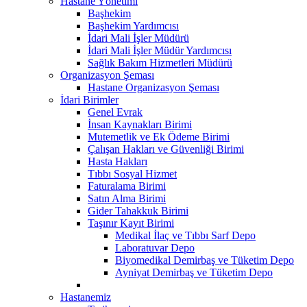
Hastane Yönetimi
Başhekim
Başhekim Yardımcısı
İdari Mali İşler Müdürü
İdari Mali İşler Müdür Yardımcısı
Sağlık Bakım Hizmetleri Müdürü
Organizasyon Şeması
Hastane Organizasyon Şeması
İdari Birimler
Genel Evrak
İnsan Kaynakları Birimi
Mutemetlik ve Ek Ödeme Birimi
Çalışan Hakları ve Güvenliği Birimi
Hasta Hakları
Tıbbı Sosyal Hizmet
Faturalama Birimi
Satın Alma Birimi
Gider Tahakkuk Birimi
Taşınır Kayıt Birimi
Medikal İlaç ve Tıbbı Sarf Depo
Laboratuvar Depo
Biyomedikal Demirbaş ve Tüketim Depo
Ayniyat Demirbaş ve Tüketim Depo
Hastanemiz