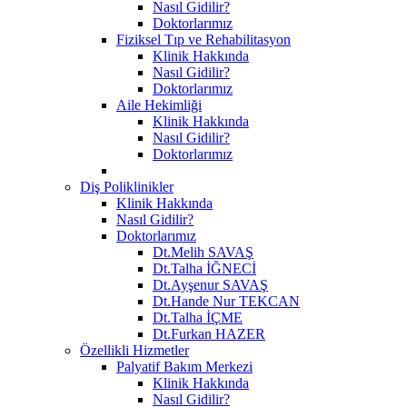
Nasıl Gidilir?
Doktorlarımız
Fiziksel Tıp ve Rehabilitasyon
Klinik Hakkında
Nasıl Gidilir?
Doktorlarımız
Aile Hekimliği
Klinik Hakkında
Nasıl Gidilir?
Doktorlarımız
Diş Poliklinikler
Klinik Hakkında
Nasıl Gidilir?
Doktorlarımız
Dt.Melih SAVAŞ
Dt.Talha İĞNECİ
Dt.Ayşenur SAVAŞ
Dt.Hande Nur TEKCAN
Dt.Talha İÇME
Dt.Furkan HAZER
Özellikli Hizmetler
Palyatif Bakım Merkezi
Klinik Hakkında
Nasıl Gidilir?