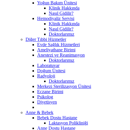
Yoğun Bakım Ünitesi
Klinik Hakkında
Nasıl Gidilir?
Hemodiyaliz Servisi
Klinik Hakkında
Nasıl Gidilir?
Doktorlarımız
Diğer Tıbbi Hizmetler
Evde Sağlık Hizmetleri
Ameliyathane Birimi
Anestezi ve Reanimasyon
Doktorlarımız
Laboratuvar
Doğum Ünitesi
Radyoloji
Doktorlarımız
Merkezi Sterilizasyon Ünitesi
Eczane Birimi
Psikolog
Diyetisyen
Anne & Bebek
Bebek Dostu Hastane
Laktasyon Polikliniği
Anne Dostu Hastane