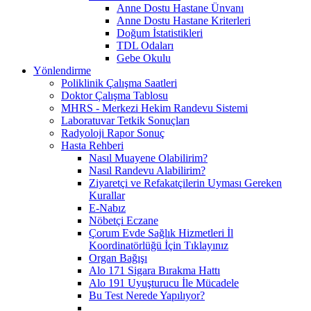
Anne Dostu Hastane Ünvanı
Anne Dostu Hastane Kriterleri
Doğum İstatistikleri
TDL Odaları
Gebe Okulu
Yönlendirme
Poliklinik Çalışma Saatleri
Doktor Çalışma Tablosu
MHRS - Merkezi Hekim Randevu Sistemi
Laboratuvar Tetkik Sonuçları
Radyoloji Rapor Sonuç
Hasta Rehberi
Nasıl Muayene Olabilirim?
Nasıl Randevu Alabilirim?
Ziyaretçi ve Refakatçilerin Uyması Gereken
Kurallar
E-Nabız
Nöbetçi Eczane
Çorum Evde Sağlık Hizmetleri İl
Koordinatörlüğü İçin Tıklayınız
Organ Bağışı
Alo 171 Sigara Bırakma Hattı
Alo 191 Uyuşturucu İle Mücadele
Bu Test Nerede Yapılıyor?