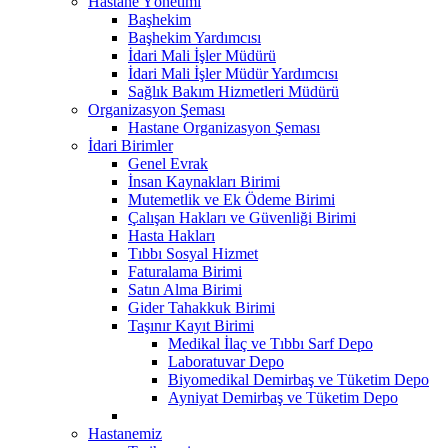
Hastane Yönetimi
Başhekim
Başhekim Yardımcısı
İdari Mali İşler Müdürü
İdari Mali İşler Müdür Yardımcısı
Sağlık Bakım Hizmetleri Müdürü
Organizasyon Şeması
Hastane Organizasyon Şeması
İdari Birimler
Genel Evrak
İnsan Kaynakları Birimi
Mutemetlik ve Ek Ödeme Birimi
Çalışan Hakları ve Güvenliği Birimi
Hasta Hakları
Tıbbı Sosyal Hizmet
Faturalama Birimi
Satın Alma Birimi
Gider Tahakkuk Birimi
Taşınır Kayıt Birimi
Medikal İlaç ve Tıbbı Sarf Depo
Laboratuvar Depo
Biyomedikal Demirbaş ve Tüketim Depo
Ayniyat Demirbaş ve Tüketim Depo
Hastanemiz