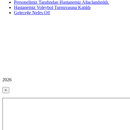
Personelimiz Tarafından Hastanemiz Ağaçlandırıldı.
Hastanemiz Voleybol Turnuvasına Katıldı
Geleceğe Nefes Ol!
2026
×