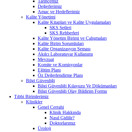
Tarihçemiz
Değerlerimiz
Amaç ve Hedeflerimiz
Kalite Yönetimi
Kalite Kitapları ve Kalite Uygulamaları
SKS Setleri
SKS Rehberleri
Kalite Yönetim Birimi ve Çalışmaları
Kalite Birim Sorumluları
Kalite Organizasyon Şeması
Akılcı Laboratuvar Kullanımı
Mevzuat
Komite ve Komisyonlar
Eğitim Planı
Öz Değerlendirme Planı
Bilgi Güvenliği
Bilgi Güvenliği Kılavuzu Ve Dökümanları
Bilgi Güvenliği Olay Bildirim Formu
Tıbbi Birimlerimiz
Klinikler
Genel Cerrahi
Klinik Hakkında
Nasıl Gidilir?
Doktorlarımız
Üroloji