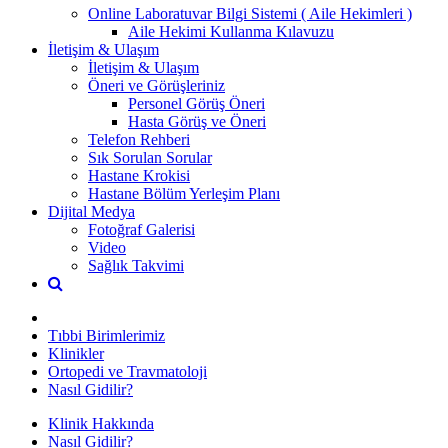
Online Laboratuvar Bilgi Sistemi ( Aile Hekimleri )
Aile Hekimi Kullanma Kılavuzu
İletişim & Ulaşım
İletişim & Ulaşım
Öneri ve Görüşleriniz
Personel Görüş Öneri
Hasta Görüş ve Öneri
Telefon Rehberi
Sık Sorulan Sorular
Hastane Krokisi
Hastane Bölüm Yerleşim Planı
Dijital Medya
Fotoğraf Galerisi
Video
Sağlık Takvimi
Tıbbi Birimlerimiz
Klinikler
Ortopedi ve Travmatoloji
Nasıl Gidilir?
Klinik Hakkında
Nasıl Gidilir?