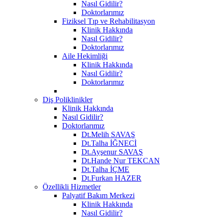
Nasıl Gidilir?
Doktorlarımız
Fiziksel Tıp ve Rehabilitasyon
Klinik Hakkında
Nasıl Gidilir?
Doktorlarımız
Aile Hekimliği
Klinik Hakkında
Nasıl Gidilir?
Doktorlarımız
Diş Poliklinikler
Klinik Hakkında
Nasıl Gidilir?
Doktorlarımız
Dt.Melih SAVAŞ
Dt.Talha İĞNECİ
Dt.Ayşenur SAVAŞ
Dt.Hande Nur TEKCAN
Dt.Talha İÇME
Dt.Furkan HAZER
Özellikli Hizmetler
Palyatif Bakım Merkezi
Klinik Hakkında
Nasıl Gidilir?