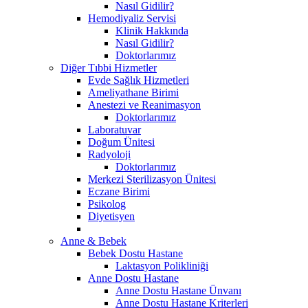
Nasıl Gidilir?
Hemodiyaliz Servisi
Klinik Hakkında
Nasıl Gidilir?
Doktorlarımız
Diğer Tıbbi Hizmetler
Evde Sağlık Hizmetleri
Ameliyathane Birimi
Anestezi ve Reanimasyon
Doktorlarımız
Laboratuvar
Doğum Ünitesi
Radyoloji
Doktorlarımız
Merkezi Sterilizasyon Ünitesi
Eczane Birimi
Psikolog
Diyetisyen
Anne & Bebek
Bebek Dostu Hastane
Laktasyon Polikliniği
Anne Dostu Hastane
Anne Dostu Hastane Ünvanı
Anne Dostu Hastane Kriterleri