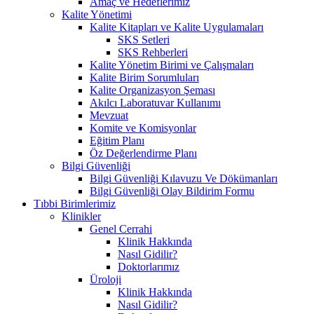
Amaç ve Hedeflerimiz
Kalite Yönetimi
Kalite Kitapları ve Kalite Uygulamaları
SKS Setleri
SKS Rehberleri
Kalite Yönetim Birimi ve Çalışmaları
Kalite Birim Sorumluları
Kalite Organizasyon Şeması
Akılcı Laboratuvar Kullanımı
Mevzuat
Komite ve Komisyonlar
Eğitim Planı
Öz Değerlendirme Planı
Bilgi Güvenliği
Bilgi Güvenliği Kılavuzu Ve Dökümanları
Bilgi Güvenliği Olay Bildirim Formu
Tıbbi Birimlerimiz
Klinikler
Genel Cerrahi
Klinik Hakkında
Nasıl Gidilir?
Doktorlarımız
Üroloji
Klinik Hakkında
Nasıl Gidilir?