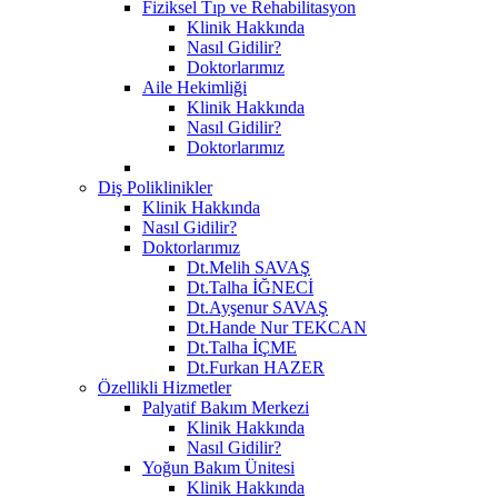
Fiziksel Tıp ve Rehabilitasyon
Klinik Hakkında
Nasıl Gidilir?
Doktorlarımız
Aile Hekimliği
Klinik Hakkında
Nasıl Gidilir?
Doktorlarımız
Diş Poliklinikler
Klinik Hakkında
Nasıl Gidilir?
Doktorlarımız
Dt.Melih SAVAŞ
Dt.Talha İĞNECİ
Dt.Ayşenur SAVAŞ
Dt.Hande Nur TEKCAN
Dt.Talha İÇME
Dt.Furkan HAZER
Özellikli Hizmetler
Palyatif Bakım Merkezi
Klinik Hakkında
Nasıl Gidilir?
Yoğun Bakım Ünitesi
Klinik Hakkında