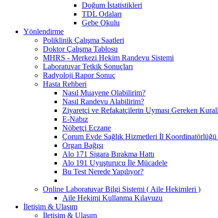
Doğum İstatistikleri
TDL Odaları
Gebe Okulu
Yönlendirme
Poliklinik Çalışma Saatleri
Doktor Çalışma Tablosu
MHRS - Merkezi Hekim Randevu Sistemi
Laboratuvar Tetkik Sonuçları
Radyoloji Rapor Sonuç
Hasta Rehberi
Nasıl Muayene Olabilirim?
Nasıl Randevu Alabilirim?
Ziyaretçi ve Refakatçilerin Uyması Gereken Kural
E-Nabız
Nöbetçi Eczane
Çorum Evde Sağlık Hizmetleri İl Koordinatörlüğü 
Organ Bağışı
Alo 171 Sigara Bırakma Hattı
Alo 191 Uyuşturucu İle Mücadele
Bu Test Nerede Yapılıyor?
Online Laboratuvar Bilgi Sistemi ( Aile Hekimleri )
Aile Hekimi Kullanma Kılavuzu
İletişim & Ulaşım
İletişim & Ulaşım