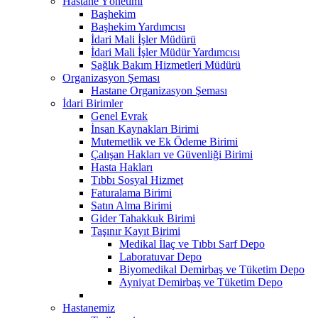
Hastane Yönetimi
Başhekim
Başhekim Yardımcısı
İdari Mali İşler Müdürü
İdari Mali İşler Müdür Yardımcısı
Sağlık Bakım Hizmetleri Müdürü
Organizasyon Şeması
Hastane Organizasyon Şeması
İdari Birimler
Genel Evrak
İnsan Kaynakları Birimi
Mutemetlik ve Ek Ödeme Birimi
Çalışan Hakları ve Güvenliği Birimi
Hasta Hakları
Tıbbı Sosyal Hizmet
Faturalama Birimi
Satın Alma Birimi
Gider Tahakkuk Birimi
Taşınır Kayıt Birimi
Medikal İlaç ve Tıbbı Sarf Depo
Laboratuvar Depo
Biyomedikal Demirbaş ve Tüketim Depo
Ayniyat Demirbaş ve Tüketim Depo
Hastanemiz