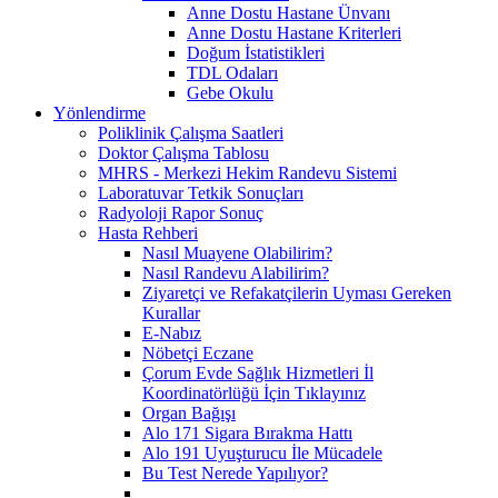
Anne Dostu Hastane Ünvanı
Anne Dostu Hastane Kriterleri
Doğum İstatistikleri
TDL Odaları
Gebe Okulu
Yönlendirme
Poliklinik Çalışma Saatleri
Doktor Çalışma Tablosu
MHRS - Merkezi Hekim Randevu Sistemi
Laboratuvar Tetkik Sonuçları
Radyoloji Rapor Sonuç
Hasta Rehberi
Nasıl Muayene Olabilirim?
Nasıl Randevu Alabilirim?
Ziyaretçi ve Refakatçilerin Uyması Gereken
Kurallar
E-Nabız
Nöbetçi Eczane
Çorum Evde Sağlık Hizmetleri İl
Koordinatörlüğü İçin Tıklayınız
Organ Bağışı
Alo 171 Sigara Bırakma Hattı
Alo 191 Uyuşturucu İle Mücadele
Bu Test Nerede Yapılıyor?