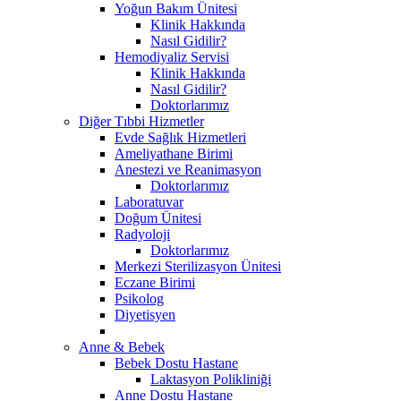
Yoğun Bakım Ünitesi
Klinik Hakkında
Nasıl Gidilir?
Hemodiyaliz Servisi
Klinik Hakkında
Nasıl Gidilir?
Doktorlarımız
Diğer Tıbbi Hizmetler
Evde Sağlık Hizmetleri
Ameliyathane Birimi
Anestezi ve Reanimasyon
Doktorlarımız
Laboratuvar
Doğum Ünitesi
Radyoloji
Doktorlarımız
Merkezi Sterilizasyon Ünitesi
Eczane Birimi
Psikolog
Diyetisyen
Anne & Bebek
Bebek Dostu Hastane
Laktasyon Polikliniği
Anne Dostu Hastane