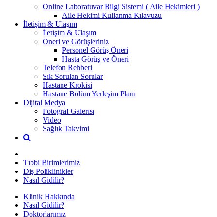
Online Laboratuvar Bilgi Sistemi ( Aile Hekimleri )
Aile Hekimi Kullanma Kılavuzu
İletişim & Ulaşım
İletişim & Ulaşım
Öneri ve Görüşleriniz
Personel Görüş Öneri
Hasta Görüş ve Öneri
Telefon Rehberi
Sık Sorulan Sorular
Hastane Krokisi
Hastane Bölüm Yerleşim Planı
Dijital Medya
Fotoğraf Galerisi
Video
Sağlık Takvimi
Tıbbi Birimlerimiz
Diş Poliklinikler
Nasıl Gidilir?
Klinik Hakkında
Nasıl Gidilir?
Doktorlarımız