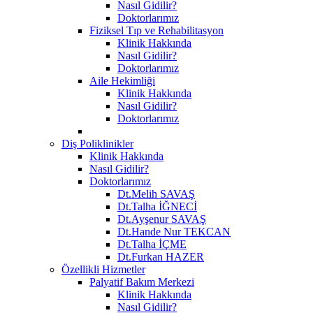
Nasıl Gidilir?
Doktorlarımız
Fiziksel Tıp ve Rehabilitasyon
Klinik Hakkında
Nasıl Gidilir?
Doktorlarımız
Aile Hekimliği
Klinik Hakkında
Nasıl Gidilir?
Doktorlarımız
Diş Poliklinikler
Klinik Hakkında
Nasıl Gidilir?
Doktorlarımız
Dt.Melih SAVAŞ
Dt.Talha İĞNECİ
Dt.Ayşenur SAVAŞ
Dt.Hande Nur TEKCAN
Dt.Talha İÇME
Dt.Furkan HAZER
Özellikli Hizmetler
Palyatif Bakım Merkezi
Klinik Hakkında
Nasıl Gidilir?