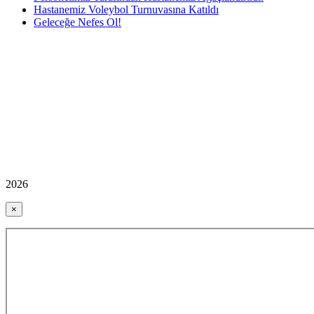
Hastanemiz Voleybol Turnuvasına Katıldı
Geleceğe Nefes Ol!
2026
×