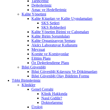
Tarihçemiz
Değerlerimiz
Amaç ve Hedeflerimiz
Kalite Yönetimi
Kalite Kitapları ve Kalite Uygulamaları
SKS Setleri
SKS Rehberleri
Kalite Yönetim Birimi ve Çalışmaları
Kalite Birim Sorumluları
Kalite Organizasyon Şeması
Akılcı Laboratuvar Kullanımı
Mevzuat
Komite ve Komisyonlar
Eğitim Planı
Öz Değerlendirme Planı
Bilgi Güvenliği
Bilgi Güvenliği Kılavuzu Ve Dökümanları
Bilgi Güvenliği Olay Bildirim Formu
Tıbbi Birimlerimiz
Klinikler
Genel Cerrahi
Klinik Hakkında
Nasıl Gidilir?
Doktorlarımız
Üroloji