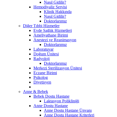
Nasıl Gidilir?
Hemodiyaliz Servisi
Klinik Hakkında
Nasıl Gidilir?
Doktorlarımız
Diğer Tıbbi Hizmetler
Evde Sağlık Hizmetleri
Ameliyathane Birimi
Anestezi ve Reanimasyon
Doktorlarımız
Laboratuvar
Doğum Ünitesi
Radyoloji
Doktorlarımız
Merkezi Sterilizasyon Ünitesi
Eczane Birimi
Psikolog
Diyetisyen
Anne & Bebek
Bebek Dostu Hastane
Laktasyon Polikliniği
Anne Dostu Hastane
Anne Dostu Hastane Ünvanı
Anne Dostu Hastane Kriterleri