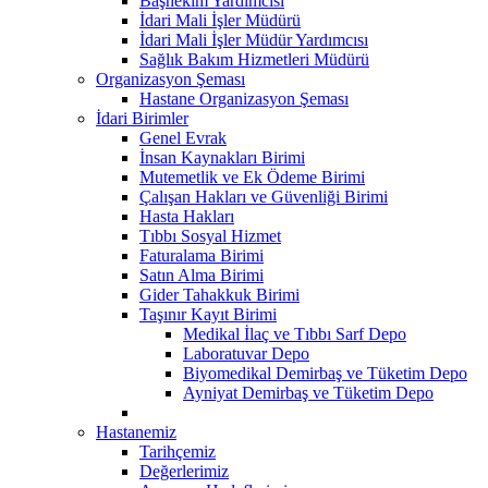
Başhekim Yardımcısı
İdari Mali İşler Müdürü
İdari Mali İşler Müdür Yardımcısı
Sağlık Bakım Hizmetleri Müdürü
Organizasyon Şeması
Hastane Organizasyon Şeması
İdari Birimler
Genel Evrak
İnsan Kaynakları Birimi
Mutemetlik ve Ek Ödeme Birimi
Çalışan Hakları ve Güvenliği Birimi
Hasta Hakları
Tıbbı Sosyal Hizmet
Faturalama Birimi
Satın Alma Birimi
Gider Tahakkuk Birimi
Taşınır Kayıt Birimi
Medikal İlaç ve Tıbbı Sarf Depo
Laboratuvar Depo
Biyomedikal Demirbaş ve Tüketim Depo
Ayniyat Demirbaş ve Tüketim Depo
Hastanemiz
Tarihçemiz
Değerlerimiz