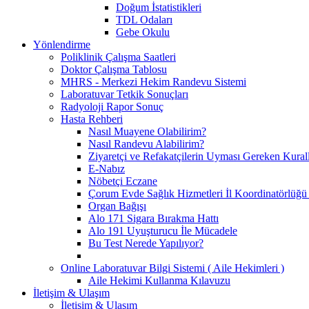
Doğum İstatistikleri
TDL Odaları
Gebe Okulu
Yönlendirme
Poliklinik Çalışma Saatleri
Doktor Çalışma Tablosu
MHRS - Merkezi Hekim Randevu Sistemi
Laboratuvar Tetkik Sonuçları
Radyoloji Rapor Sonuç
Hasta Rehberi
Nasıl Muayene Olabilirim?
Nasıl Randevu Alabilirim?
Ziyaretçi ve Refakatçilerin Uyması Gereken Kural
E-Nabız
Nöbetçi Eczane
Çorum Evde Sağlık Hizmetleri İl Koordinatörlüğü 
Organ Bağışı
Alo 171 Sigara Bırakma Hattı
Alo 191 Uyuşturucu İle Mücadele
Bu Test Nerede Yapılıyor?
Online Laboratuvar Bilgi Sistemi ( Aile Hekimleri )
Aile Hekimi Kullanma Kılavuzu
İletişim & Ulaşım
İletişim & Ulaşım