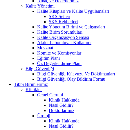
Amaç ve Hedeflerimiz
Kalite Yönetimi
Kalite Kitapları ve Kalite Uygulamaları
SKS Setleri
SKS Rehberleri
Kalite Yönetim Birimi ve Çalışmaları
Kalite Birim Sorumluları
Kalite Organizasyon Şeması
Akılcı Laboratuvar Kullanımı
Mevzuat
Komite ve Komisyonlar
Eğitim Planı
Öz Değerlendirme Planı
Bilgi Güvenliği
Bilgi Güvenliği Kılavuzu Ve Dökümanları
Bilgi Güvenliği Olay Bildirim Formu
Tıbbi Birimlerimiz
Klinikler
Genel Cerrahi
Klinik Hakkında
Nasıl Gidilir?
Doktorlarımız
Üroloji
Klinik Hakkında
Nasıl Gidilir?