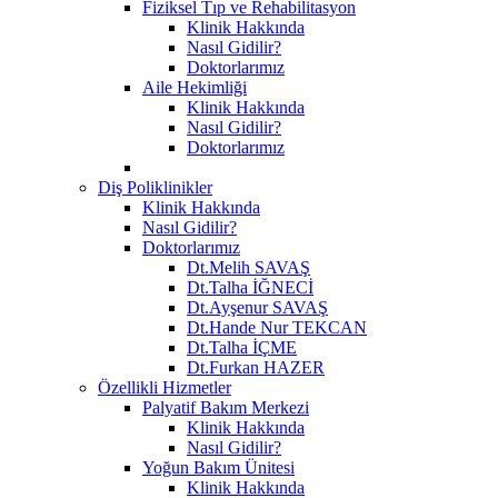
Fiziksel Tıp ve Rehabilitasyon
Klinik Hakkında
Nasıl Gidilir?
Doktorlarımız
Aile Hekimliği
Klinik Hakkında
Nasıl Gidilir?
Doktorlarımız
Diş Poliklinikler
Klinik Hakkında
Nasıl Gidilir?
Doktorlarımız
Dt.Melih SAVAŞ
Dt.Talha İĞNECİ
Dt.Ayşenur SAVAŞ
Dt.Hande Nur TEKCAN
Dt.Talha İÇME
Dt.Furkan HAZER
Özellikli Hizmetler
Palyatif Bakım Merkezi
Klinik Hakkında
Nasıl Gidilir?
Yoğun Bakım Ünitesi
Klinik Hakkında